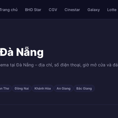
Trang chủ
BHD Star
CGV
Cinestar
Galaxy
Lotte
 Đà Nẵng
ema tại Đà Nẵng – địa chỉ, số điện thoại, giờ mở cửa và đá
n Thơ
Đồng Nai
Khánh Hòa
An Giang
Bắc Giang