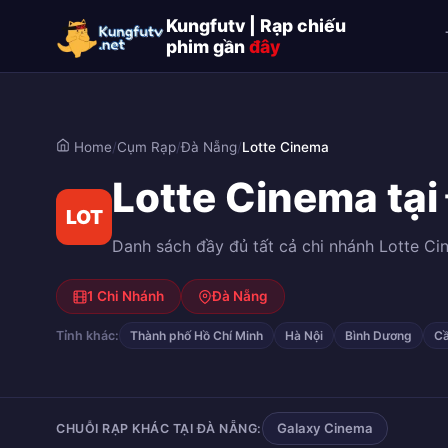
Kungfutv | Rạp chiếu
phim gần
đây
Home
/
Cụm Rạp
/
Đà Nẵng
/
Lotte Cinema
Lotte Cinema tại
LOT
Danh sách đầy đủ tất cả chi nhánh Lotte Cin
1 Chi Nhánh
Đà Nẵng
Tỉnh khác:
Thành phố Hồ Chí Minh
Hà Nội
Bình Dương
Cầ
Galaxy Cinema
CHUỖI RẠP KHÁC TẠI ĐÀ NẴNG: