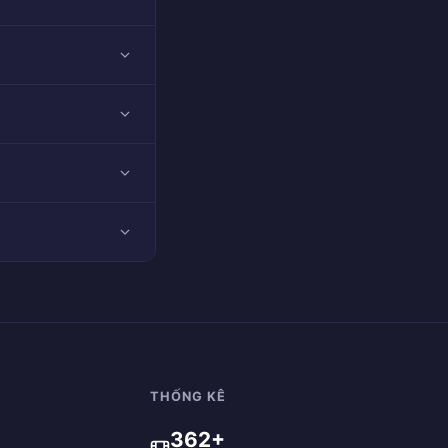
THỐNG KÊ
362+