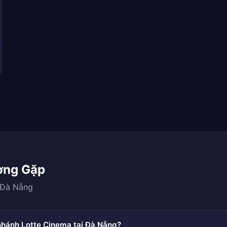
ờng Gặp
 Đà Nẵng
nhánh Lotte Cinema tại Đà Nẵng?