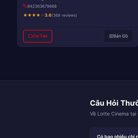
842363679668
★
★
★
★
★
3.6
(368 reviews)
Bản Đồ
Chi Tiết
Câu Hỏi Thư
Về Lotte Cinema tại
Có bao nhiêu chi 