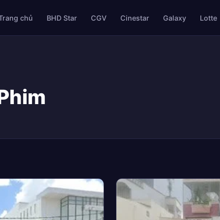
Trang chủ
BHD Star
CGV
Cinestar
Galaxy
Lotte
 Phim