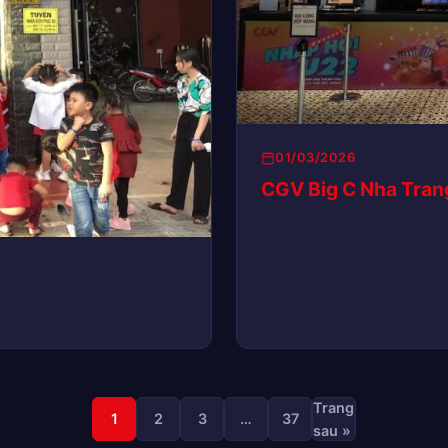
01/03/2026
CGV Big C Nha Tran
Trang
1
2
3
…
37
sau »