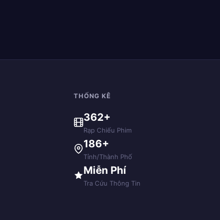
THỐNG KÊ
362+
Rạp Chiếu Phim
186+
Tỉnh/Thành Phố
Miễn Phí
Tra Cứu Thông Tin