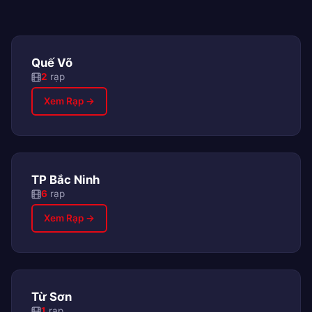
Quế Võ
2
rạp
Xem Rạp →
TP Bắc Ninh
6
rạp
Xem Rạp →
Từ Sơn
1
rạp