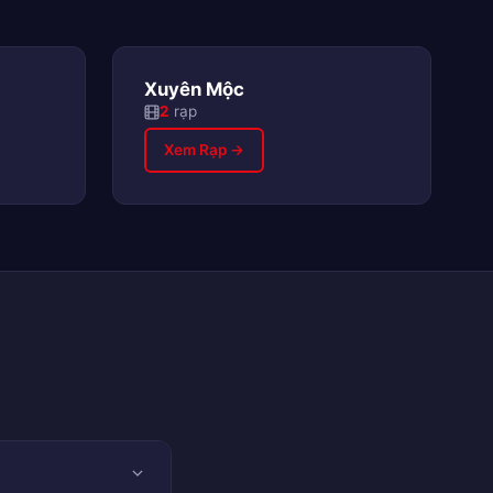
Xuyên Mộc
2
rạp
Xem Rạp →