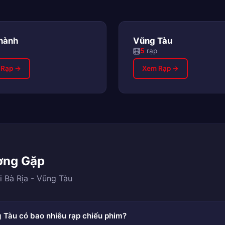
hành
Vũng Tàu
5
rạp
 Rạp →
Xem Rạp →
ờng Gặp
i Bà Rịa - Vũng Tàu
g Tàu có bao nhiêu rạp chiếu phim?