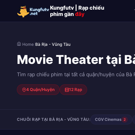
Kungfutv | Rạp chiếu
phim gần
đây
Home
/
Bà Rịa - Vũng Tàu
Movie Theater tại B
Tìm rạp chiếu phim tại tất cả quận/huyện của Bà R
4 Quận/Huyện
12 Rạp
CHUỖI RẠP TẠI BÀ RỊA - VŨNG TÀU:
CGV Cinemas
2