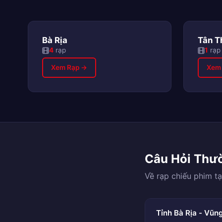
Bà Rịa
Tân T
4
rạp
1
rạp
Xem Rạp →
Xem
Câu Hỏi Thư
Về rạp chiếu phim tạ
Tỉnh Bà Rịa - Vũn