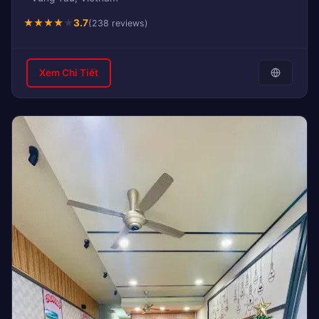
★
★
★
★
★
3.7
(238 reviews)
Xem Chi Tiết