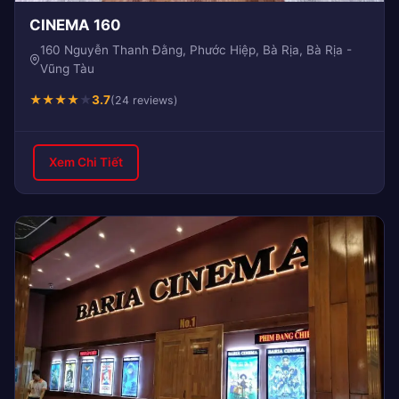
CINEMA 160
160 Nguyễn Thanh Đằng, Phước Hiệp, Bà Rịa, Bà Rịa -
Vũng Tàu
★
★
★
★
★
3.7
(24 reviews)
Xem Chi Tiết