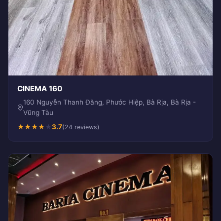
CINEMA 160
160 Nguyễn Thanh Đằng, Phước Hiệp, Bà Rịa, Bà Rịa -
Vũng Tàu
★
★
★
★
★
3.7
(24 reviews)