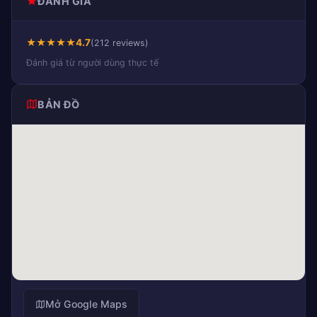
ĐÁNH GIÁ
★
★
★
★
★
4.7
(212 reviews)
Đánh giá từ người dùng thực tế
BẢN ĐỒ
Mở Google Maps