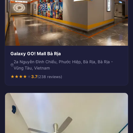
Galaxy GO! Mall Bà Rịa
2a Nguyễn Đình Chiểu, Phước Hiệp, Bà Rịa, Bà Rịa -
Vũng Tàu, Vietnam
★
★
★
★
★
3.7
(238 reviews)