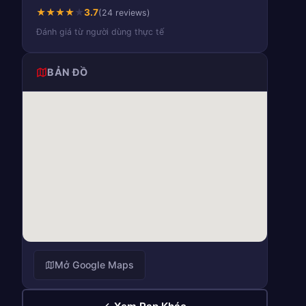
★
★
★
★
★
3.7
(24 reviews)
Đánh giá từ người dùng thực tế
BẢN ĐỒ
Mở Google Maps