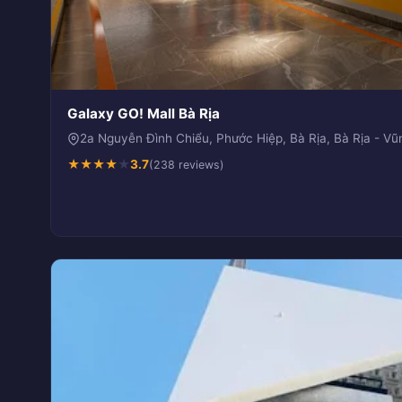
Galaxy GO! Mall Bà Rịa
2a Nguyễn Đình Chiểu, Phước Hiệp, Bà Rịa, Bà Rịa - Vũ
★
★
★
★
★
3.7
(238 reviews)