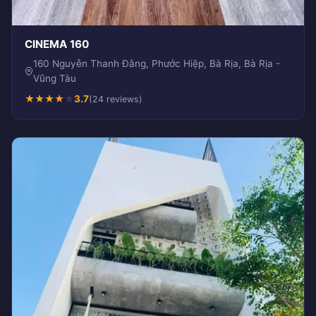
CINEMA 160
160 Nguyễn Thanh Đằng, Phước Hiệp, Bà Rịa, Bà Rịa -
Vũng Tàu
★
★
★
★
★
3.7
(24 reviews)