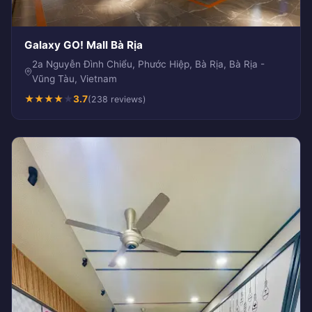
Galaxy GO! Mall Bà Rịa
2a Nguyễn Đình Chiểu, Phước Hiệp, Bà Rịa, Bà Rịa -
Vũng Tàu, Vietnam
★
★
★
★
★
3.7
(238 reviews)