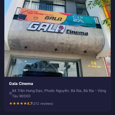
Gala Cinema
84 Trần Hưng Đạo, Phước Nguyễn, Bà Rịa, Bà Rịa - Vũng
Tàu 90000
★
★
★
★
★
4.7
(212 reviews)