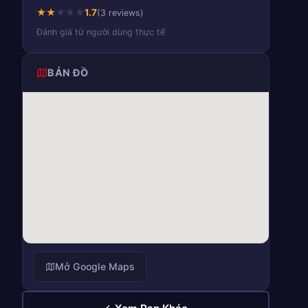
★
★
★
★
★
1.7
(3 reviews)
Đánh giá từ người dùng thực tế
BẢN ĐỒ
Mở Google Maps