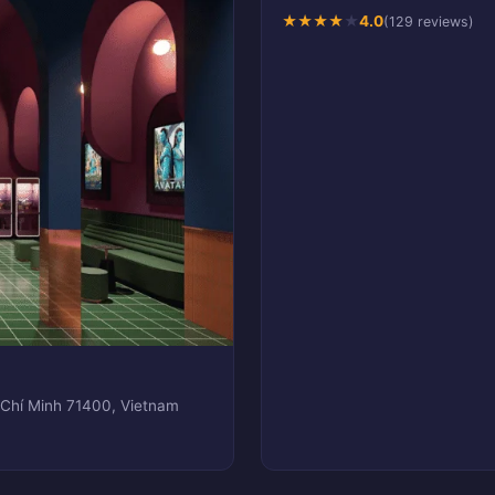
★
★
★
★
★
4.0
(129 reviews)
 Chí Minh 71400, Vietnam