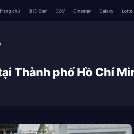
Trang chủ
BHD Star
CGV
Cinestar
Galaxy
Lotte
e
ại Thành phố Hồ Chí Mi