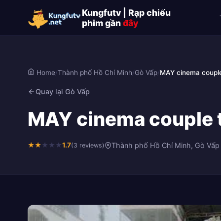
Kungfutv | Rạp chiếu
phim gần
đây
Home
/
Thành phố Hồ Chí Minh
/
Gò Vấp
/
MAY cinema coupl
Quay lại Gò Vấp
MAY cinema couple t
★
★
★
★
★
1.7
Thành phố Hồ Chí Minh, Gò Vấp
(3 reviews)