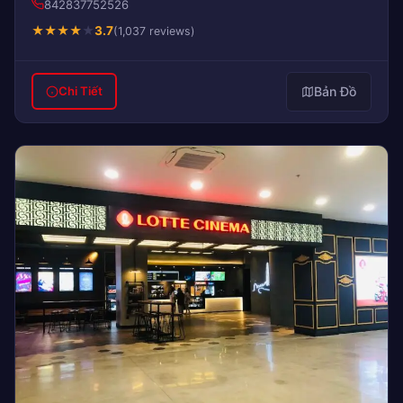
842837752526
★
★
★
★
★
3.7
(1,037 reviews)
Bản Đồ
Chi Tiết