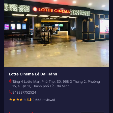
Lotte Cinema Lê Đại Hành
Tầng 4 Lotte Mart Phú Thọ, Số, 968 3 Tháng 2, Phường
15, Quận 11, Thành phố Hồ Chí Minh
842837752524
★
★
★
★
★
4.1
(2,658 reviews)