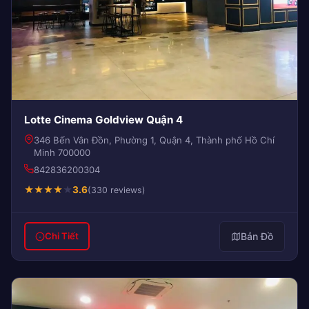
Lotte Cinema Goldview Quận 4
346 Bến Vân Đồn, Phường 1, Quận 4, Thành phố Hồ Chí
Minh 700000
842836200304
★
★
★
★
★
3.6
(330 reviews)
Bản Đồ
Chi Tiết