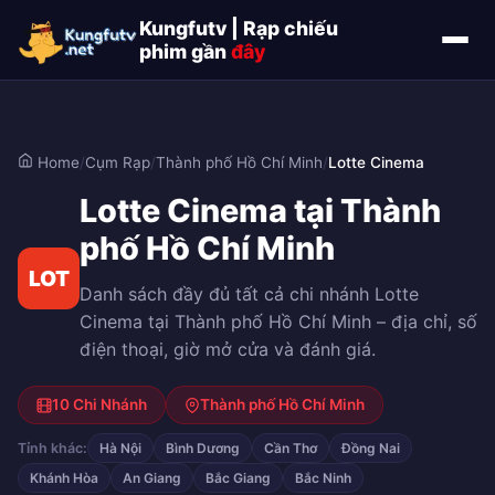
Kungfutv | Rạp chiếu
phim gần
đây
Home
/
Cụm Rạp
/
Thành phố Hồ Chí Minh
/
Lotte Cinema
Lotte Cinema tại Thành
phố Hồ Chí Minh
LOT
Danh sách đầy đủ tất cả chi nhánh Lotte
Cinema tại Thành phố Hồ Chí Minh – địa chỉ, số
điện thoại, giờ mở cửa và đánh giá.
10 Chi Nhánh
Thành phố Hồ Chí Minh
Tỉnh khác:
Hà Nội
Bình Dương
Cần Thơ
Đồng Nai
Khánh Hòa
An Giang
Bắc Giang
Bắc Ninh