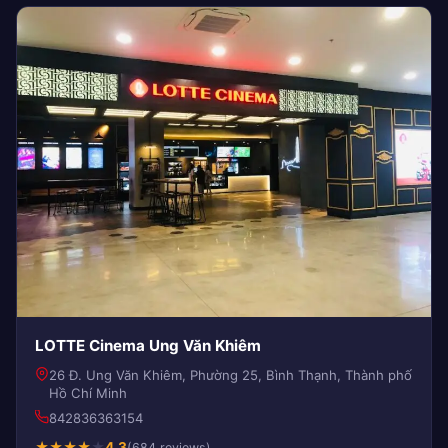
LOTTE Cinema Ung Văn Khiêm
26 Đ. Ung Văn Khiêm, Phường 25, Bình Thạnh, Thành phố
Hồ Chí Minh
842836363154
★
★
★
★
★
4.3
(684 reviews)