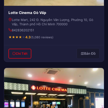
Lotte Cinema Gò Vấp
Lotte Mart, 242 Đ. Nguyễn Văn Lượng, Phường 10, Gò
Vấp, Thành phố Hồ Chí Minh 700000
842836202151
★
★
★
★
★
4.3
(5,080 reviews)
Bản Đồ
Chi Tiết