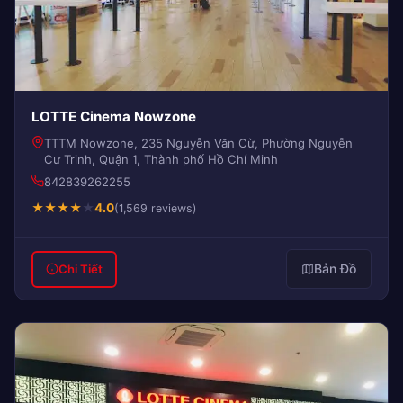
LOTTE Cinema Nowzone
TTTM Nowzone, 235 Nguyễn Văn Cừ, Phường Nguyễn
Cư Trinh, Quận 1, Thành phố Hồ Chí Minh
842839262255
★
★
★
★
★
4.0
(1,569 reviews)
Bản Đồ
Chi Tiết