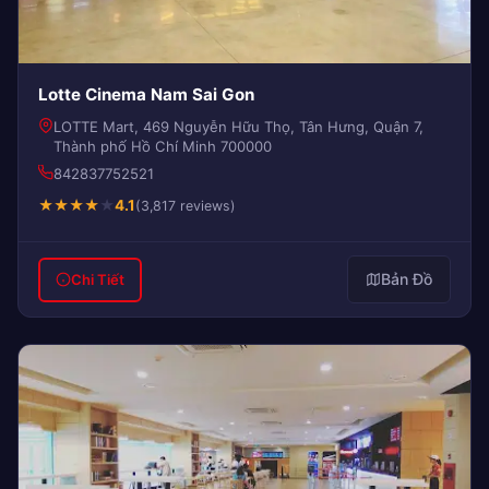
Lotte Cinema Nam Sai Gon
LOTTE Mart, 469 Nguyễn Hữu Thọ, Tân Hưng, Quận 7,
Thành phố Hồ Chí Minh 700000
842837752521
★
★
★
★
★
4.1
(3,817 reviews)
Bản Đồ
Chi Tiết