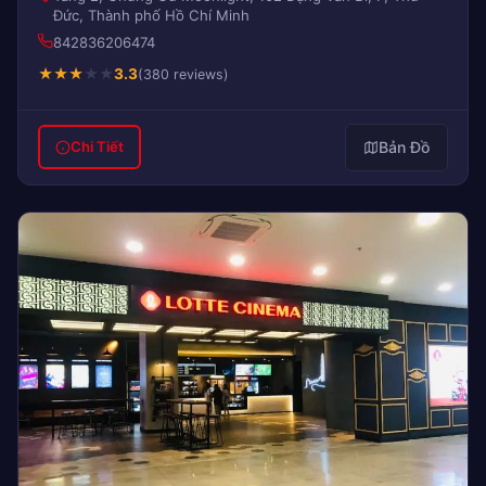
Đức, Thành phố Hồ Chí Minh
842836206474
★
★
★
★
★
3.3
(380 reviews)
Bản Đồ
Chi Tiết