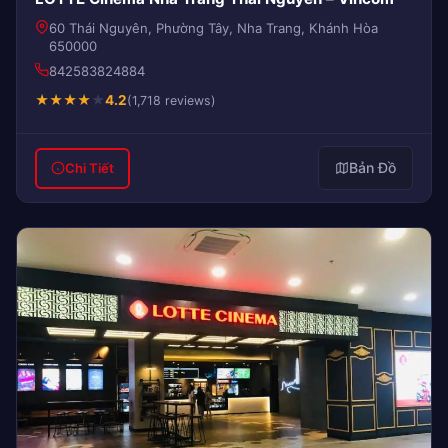
60 Thái Nguyên, Phường Tây, Nha Trang, Khánh Hòa
650000
842583824884
★
★
★
★
★
4.2
(1,718 reviews)
Bản Đồ
Chi Tiết