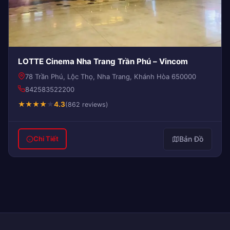
LOTTE Cinema Nha Trang Trần Phú – Vincom
78 Trần Phú, Lộc Thọ, Nha Trang, Khánh Hòa 650000
842583522200
★
★
★
★
★
4.3
(862 reviews)
Bản Đồ
Chi Tiết