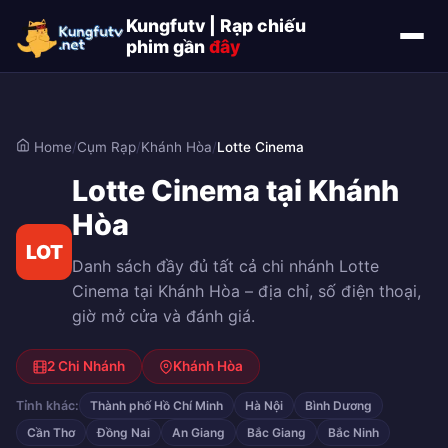
Kungfutv | Rạp chiếu
phim gần
đây
Home
/
Cụm Rạp
/
Khánh Hòa
/
Lotte Cinema
Lotte Cinema tại Khánh
Hòa
LOT
Danh sách đầy đủ tất cả chi nhánh Lotte
Cinema tại Khánh Hòa – địa chỉ, số điện thoại,
giờ mở cửa và đánh giá.
2 Chi Nhánh
Khánh Hòa
Tỉnh khác:
Thành phố Hồ Chí Minh
Hà Nội
Bình Dương
Cần Thơ
Đồng Nai
An Giang
Bắc Giang
Bắc Ninh