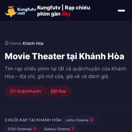
Kungfutv | Rạp chiếu
phim gần
đây
Home
/
Khánh Hòa
Movie Theater tại Khánh Hòa
Tìm rạp chiếu phim tại tất cả quận/huyện của Khánh
Hòa – địa chỉ, giờ mở cửa, giá vé và đánh giá.
1 Quận/Huyện
6 Rạp
CHUỖI RẠP TẠI KHÁNH HÒA:
Lotte Cinema
2
CGV Cinemas
Galaxy Cinema
1
1