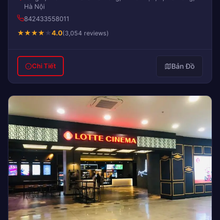
Hà Nội
842433558011
★
★
★
★
★
4.0
(3,054 reviews)
Bản Đồ
Chi Tiết