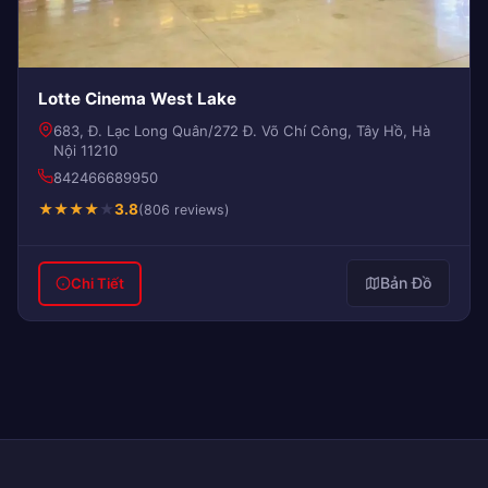
Lotte Cinema West Lake
683, Đ. Lạc Long Quân/272 Đ. Võ Chí Công, Tây Hồ, Hà
Nội 11210
842466689950
★
★
★
★
★
3.8
(806 reviews)
Bản Đồ
Chi Tiết