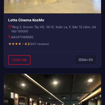
Lotte Cinema KosMo
Tầng 2, Kosmo Tây Hồ, 161 Đ. Xuân La, P, Bắc Từ Liêm, Hà
Nội 100000
842471068685
★
★
★
★
★
4.2
(647 reviews)
Bản Đồ
Chi Tiết