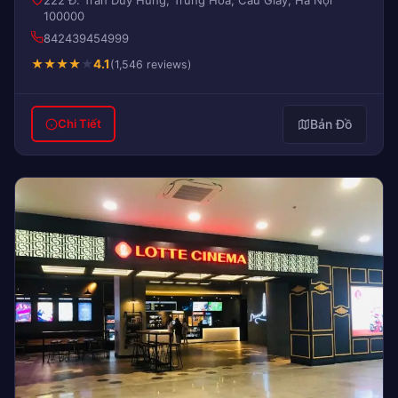
100000
842439454999
★
★
★
★
★
4.1
(1,546 reviews)
Bản Đồ
Chi Tiết