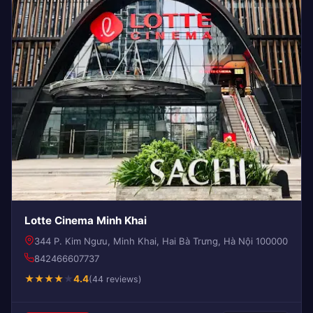
Lotte Cinema Minh Khai
344 P. Kim Ngưu, Minh Khai, Hai Bà Trưng, Hà Nội 100000
842466607737
★
★
★
★
★
4.4
(44 reviews)