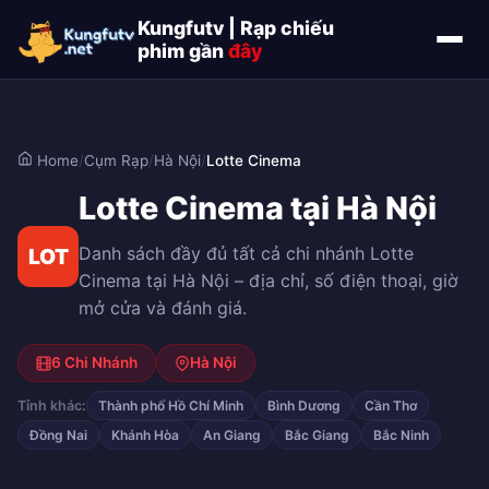
Kungfutv | Rạp chiếu
phim gần
đây
Home
/
Cụm Rạp
/
Hà Nội
/
Lotte Cinema
Lotte Cinema tại Hà Nội
Danh sách đầy đủ tất cả chi nhánh Lotte
LOT
Cinema tại Hà Nội – địa chỉ, số điện thoại, giờ
mở cửa và đánh giá.
6 Chi Nhánh
Hà Nội
Tỉnh khác:
Thành phố Hồ Chí Minh
Bình Dương
Cần Thơ
Đồng Nai
Khánh Hòa
An Giang
Bắc Giang
Bắc Ninh