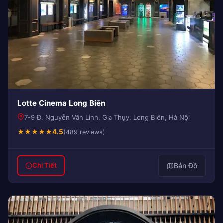
Lotte Cinema Long Biên
7-9 Đ. Nguyễn Văn Linh, Gia Thụy, Long Biên, Hà Nội
★
★
★
★
★
4.5
(489 reviews)
Bản Đồ
Chi Tiết