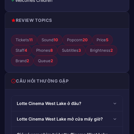
Welcomes Children
REVIEW TOPICS
Tickets
11
Sound
10
Popcorn
20
Price
5
Staff
4
Phones
8
Subtitles
3
Brightness
2
Brand
2
Queue
2
CÂU HỎI THƯỜNG GẶP
Lotte Cinema West Lake ở đâu?
Lotte Cinema West Lake mở cửa mấy giờ?