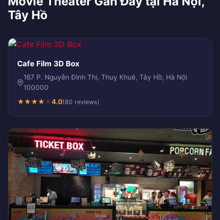
Movie Theater Gần Đây tại Hà Nội,
Tây Hồ
Cafe Film 3D Box
167 P. Nguyễn Đình Thi, Thuỵ Khuê, Tây Hồ, Hà Nội
100000
★
★
★
★
★
4.0
(80 reviews)