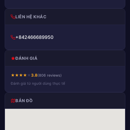
LIÊN HỆ KHÁC
+842466689950
ĐÁNH GIÁ
★
★
★
★
★
3.8
(806 reviews)
Đánh giá từ người dùng thực tế
BẢN ĐỒ