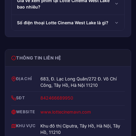
Giá vé xem phim tại Lotte Cinema West Lake
bao nhiêu?
Số điện thoại Lotte Cinema West Lake là gì?
THÔNG TIN LIÊN HỆ
ĐỊA CHỈ
683, Đ. Lạc Long Quân/272 Đ. Võ Chí
Công, Tây Hồ, Hà Nội 11210
SĐT
842466689950
WEBSITE
www.lottecinemavn.com
KHU VỰC
Khu đô thị Ciputra, Tây Hồ, Hà Nội, Tây
Hồ, 11210