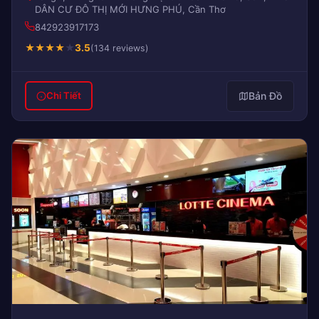
DÂN CƯ ĐÔ THỊ MỚI HƯNG PHÚ, Cần Thơ
842923917173
★
★
★
★
★
3.5
(134 reviews)
Bản Đồ
Chi Tiết