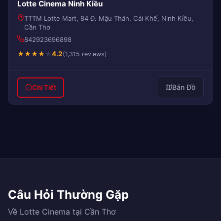
Lotte Cinema Ninh Kiều
TTTM Lotte Mart, 84 Đ. Mậu Thân, Cái Khế, Ninh Kiều,
Cần Thơ
842923696898
★
★
★
★
★
4.2
(1,315 reviews)
Bản Đồ
Chi Tiết
Câu Hỏi Thường Gặp
Về Lotte Cinema tại Cần Thơ