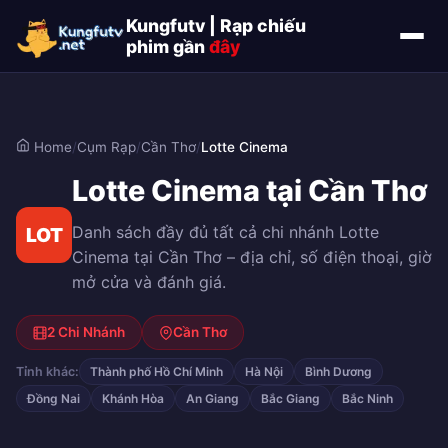
Kungfutv | Rạp chiếu
phim gần
đây
Home
/
Cụm Rạp
/
Cần Thơ
/
Lotte Cinema
Lotte Cinema tại Cần Thơ
Danh sách đầy đủ tất cả chi nhánh Lotte
LOT
Cinema tại Cần Thơ – địa chỉ, số điện thoại, giờ
mở cửa và đánh giá.
2 Chi Nhánh
Cần Thơ
Tỉnh khác:
Thành phố Hồ Chí Minh
Hà Nội
Bình Dương
Đồng Nai
Khánh Hòa
An Giang
Bắc Giang
Bắc Ninh