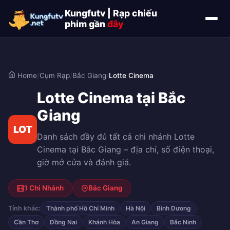
Kungfutv | Rạp chiếu
phim gần
đây
Home
/
Cụm Rạp
/
Bắc Giang
/
Lotte Cinema
Lotte Cinema tại Bắc
Giang
LOT
Danh sách đầy đủ tất cả chi nhánh Lotte
Cinema tại Bắc Giang – địa chỉ, số điện thoại,
giờ mở cửa và đánh giá.
1 Chi Nhánh
Bắc Giang
Tỉnh khác:
Thành phố Hồ Chí Minh
Hà Nội
Bình Dương
Cần Thơ
Đồng Nai
Khánh Hòa
An Giang
Bắc Ninh