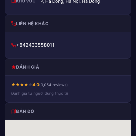
KHU VỰC
P, Hà Đông, Hà Nội, Hà Đông
LIÊN HỆ KHÁC
+842433558011
ĐÁNH GIÁ
★
★
★
★
★
4.0
(3,054 reviews)
Đánh giá từ người dùng thực tế
BẢN ĐỒ