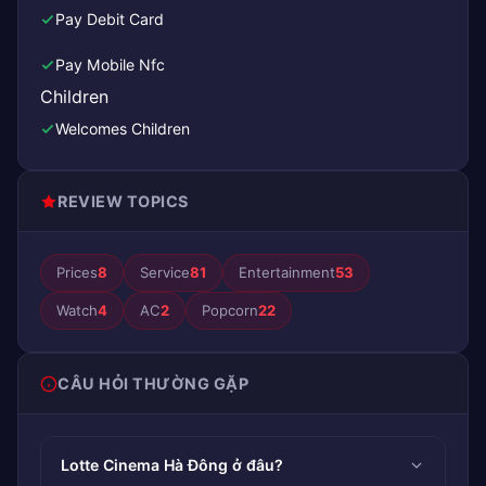
Pay Debit Card
Pay Mobile Nfc
Children
Welcomes Children
REVIEW TOPICS
Prices
8
Service
81
Entertainment
53
Watch
4
AC
2
Popcorn
22
CÂU HỎI THƯỜNG GẶP
Lotte Cinema Hà Đông ở đâu?