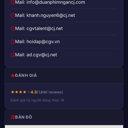
Mail: info@duanphimngancj.com
Mail: khanh.nguyen6@cj.net
Mail: cgvtalent@cj.net
Mail: hoidap@cgv.vn
Mail: ad.cgv@cj.net
ĐÁNH GIÁ
★
★
★
★
★
4.3
(1,846 reviews)
Đánh giá từ người dùng thực tế
BẢN ĐỒ