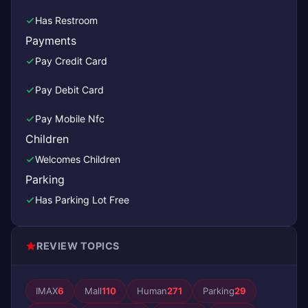
Has Restroom
Payments
Pay Credit Card
Pay Debit Card
Pay Mobile Nfc
Children
Welcomes Children
Parking
Has Parking Lot Free
REVIEW TOPICS
IMAX
6
Mall
110
Human
271
Parking
29