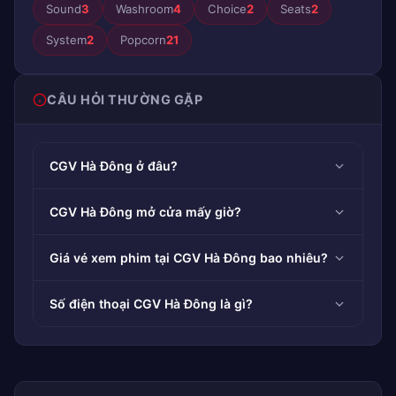
Sound
3
Washroom
4
Choice
2
Seats
2
System
2
Popcorn
21
CÂU HỎI THƯỜNG GẶP
CGV Hà Đông ở đâu?
CGV Hà Đông mở cửa mấy giờ?
Giá vé xem phim tại CGV Hà Đông bao nhiêu?
Số điện thoại CGV Hà Đông là gì?