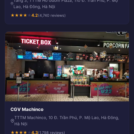
Tầng 3, TTTM Hồ Gươm Plaza, 110 Đ. Trần Phú, P. Mộ
Lao, Hà Đông, Hà Nội
★
★
★
★
★
4.2
(4,740 reviews)
CGV Machinco
TTTM Machinco, 10 Đ. Trần Phú, P. Mộ Lao, Hà Đông,
Hà Nội
★
★
★
★
★
4.3
(1,798 reviews)