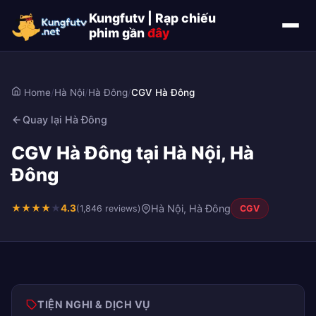
Kungfutv | Rạp chiếu
phim gần
đây
Home
/
Hà Nội
/
Hà Đông
/
CGV Hà Đông
Quay lại Hà Đông
CGV Hà Đông tại Hà Nội, Hà
Đông
★
★
★
★
★
4.3
Hà Nội, Hà Đông
(1,846 reviews)
CGV
TIỆN NGHI & DỊCH VỤ