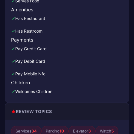
Serves Food
Amenities
Has Restaurant
Has Restroom
Payments
Pay Credit Card
Pay Debit Card
Pay Mobile Nfc
Children
Welcomes Children
REVIEW TOPICS
Services
34
Parking
10
Elevator
3
Watch
5