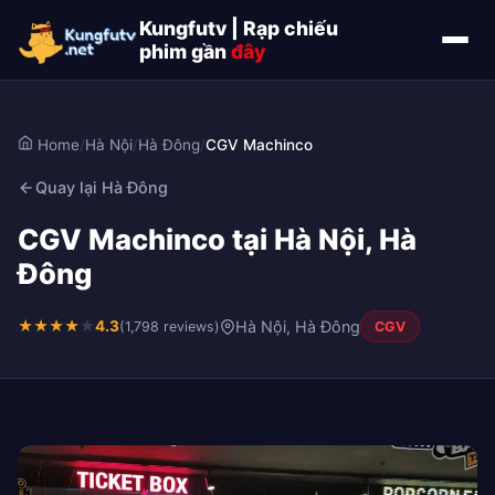
Kungfutv | Rạp chiếu
phim gần
đây
Home
/
Hà Nội
/
Hà Đông
/
CGV Machinco
Quay lại Hà Đông
CGV Machinco tại Hà Nội, Hà
Đông
★
★
★
★
★
4.3
Hà Nội, Hà Đông
(1,798 reviews)
CGV