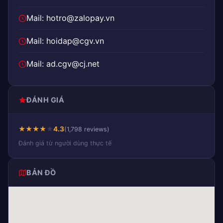
Mail: hotro@zalopay.vn
Mail: hoidap@cgv.vn
Mail: ad.cgv@cj.net
ĐÁNH GIÁ
★
★
★
★
★
4.3
(1,798 reviews)
Đánh giá từ người dùng thực tế
BẢN ĐỒ