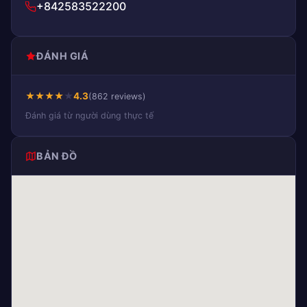
+842583522200
ĐÁNH GIÁ
★
★
★
★
★
4.3
(862 reviews)
Đánh giá từ người dùng thực tế
BẢN ĐỒ