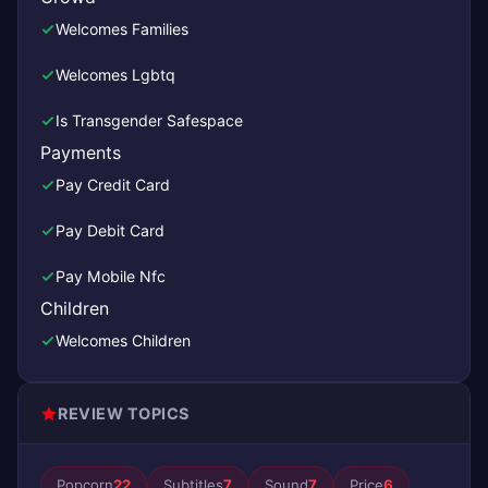
Welcomes Families
Welcomes Lgbtq
Is Transgender Safespace
Payments
Pay Credit Card
Pay Debit Card
Pay Mobile Nfc
Children
Welcomes Children
REVIEW TOPICS
Popcorn
22
Subtitles
7
Sound
7
Price
6