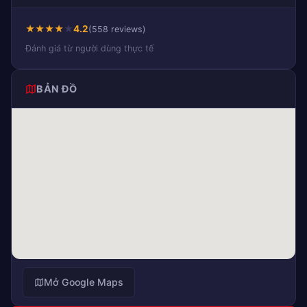
★
★
★
★
★
4.2
(558 reviews)
Đánh giá từ người dùng thực tế
BẢN ĐỒ
Mở Google Maps