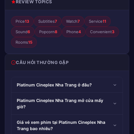
REVIEW TOPICS
Price
13
Subtitles
7
Watch
7
Service
11
Sound
6
Popcorn
8
Phone
4
Convenient
3
Rooms
15
CÂU HỎI THƯỜNG GẶP
Platinum Cineplex Nha Trang ở đâu?
Platinum Cineplex Nha Trang mở cửa mấy
giờ?
Giá vé xem phim tại Platinum Cineplex Nha
Trang bao nhiêu?