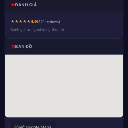
ĐÁNH GIÁ
★
★
★
★
★
4.9
(521 reviews)
Đánh giá từ người dùng thực tế
BẢN ĐỒ
Mở Google Maps