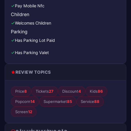
Pay Mobile Nfc
Children
Welcomes Children
Parking
Has Parking Lot Paid
Has Parking Valet
REVIEW TOPICS
Price
8
Tickets
27
Discount
4
Kids
86
Popcorn
14
Supermarket
85
Service
88
Screen
12