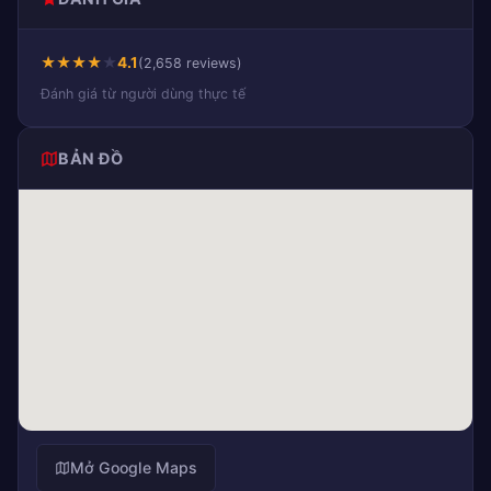
★
★
★
★
★
4.1
(2,658 reviews)
Đánh giá từ người dùng thực tế
BẢN ĐỒ
Mở Google Maps