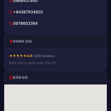
0968437950
+84387934920
0978603384
ĐÁNH GIÁ
★
★
★
★
★
4.9
(1,268 reviews)
Đánh giá từ người dùng thực tế
BẢN ĐỒ