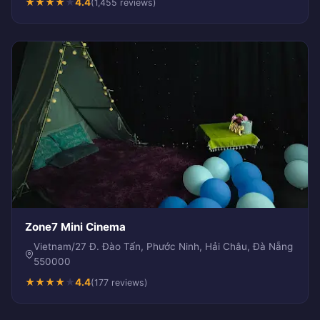
★
★
★
★
★
4.4
(1,455 reviews)
Zone7 Mini Cinema
Vietnam/27 Đ. Đào Tấn, Phước Ninh, Hải Châu, Đà Nẵng
550000
★
★
★
★
★
4.4
(177 reviews)