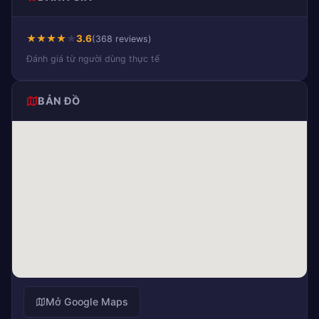
★
★
★
★
★
3.6
(368 reviews)
Đánh giá từ người dùng thực tế
BẢN ĐỒ
Mở Google Maps