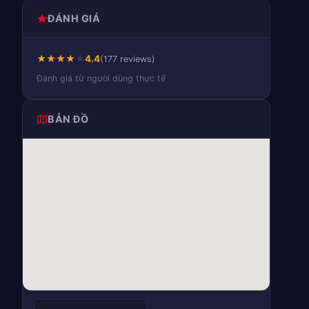
ĐÁNH GIÁ
★
★
★
★
★
4.4
(177 reviews)
Đánh giá từ người dùng thực tế
BẢN ĐỒ