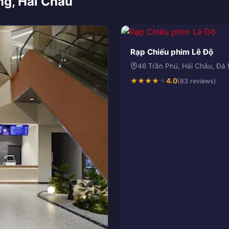
ng, Hải Châu
Rạp Chiếu phim Lê Độ
46 Trần Phú, Hải Châu, Đ
★
★
★
★
★
4.0
(83 reviews)