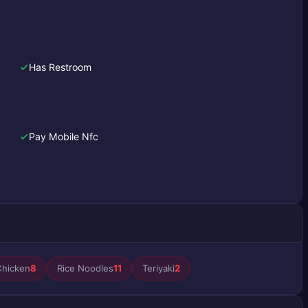
Has Restroom
Pay Mobile Nfc
Chicken
8
Rice Noodles
11
Teriyaki
2