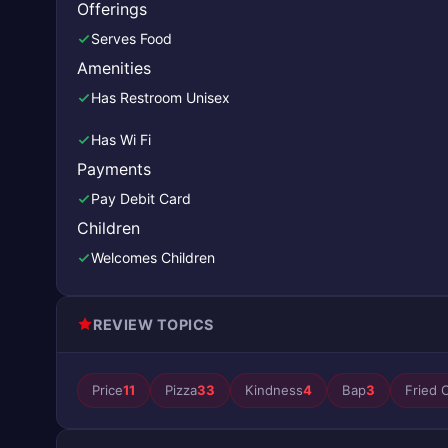
Offerings
Serves Food
Amenities
Has Restroom Unisex
Has Wi Fi
Payments
Pay Debit Card
Children
Welcomes Children
REVIEW TOPICS
Price
11
Pizza
33
Kindness
4
Bap
3
Fried 