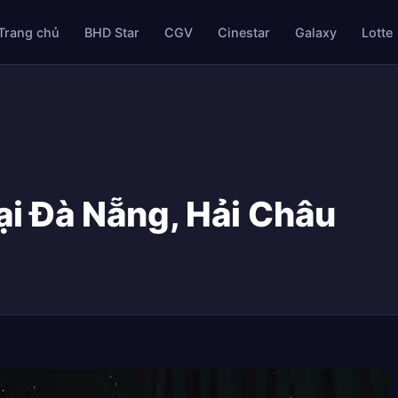
Trang chủ
BHD Star
CGV
Cinestar
Galaxy
Lotte
ại Đà Nẵng, Hải Châu