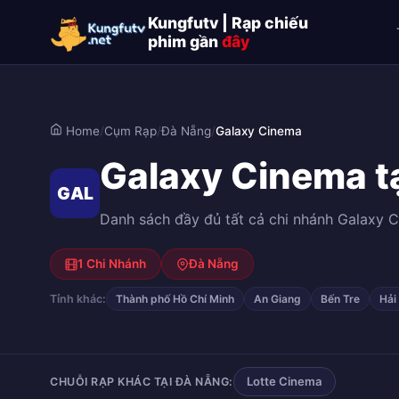
Kungfutv | Rạp chiếu
phim gần
đây
Home
/
Cụm Rạp
/
Đà Nẵng
/
Galaxy Cinema
Galaxy Cinema t
GAL
Danh sách đầy đủ tất cả chi nhánh Galaxy Ci
1 Chi Nhánh
Đà Nẵng
Tỉnh khác:
Thành phố Hồ Chí Minh
An Giang
Bến Tre
Hải
Lotte Cinema
CHUỖI RẠP KHÁC TẠI ĐÀ NẴNG: