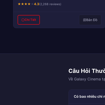
★
★
★
★
★
4.3
(2,268 reviews)
Bản Đồ
Chi Tiết
Câu Hỏi Thư
Về Galaxy Cinema t
Có bao nhiêu chi