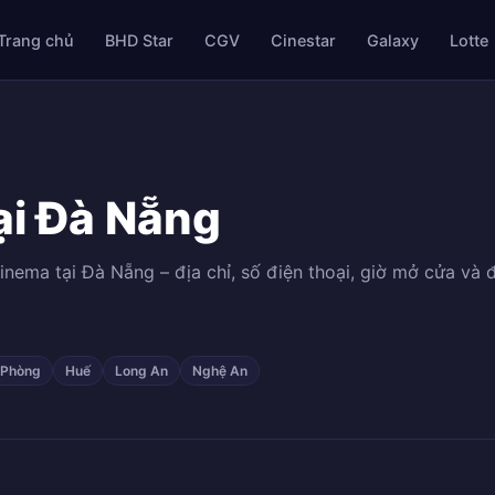
Trang chủ
BHD Star
CGV
Cinestar
Galaxy
Lotte
ại Đà Nẵng
nema tại Đà Nẵng – địa chỉ, số điện thoại, giờ mở cửa và đ
 Phòng
Huế
Long An
Nghệ An