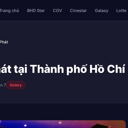
Trang chủ
BHD Star
CGV
Cinestar
Galaxy
Lotte
Phát
át tại Thành phố Hồ Chí
n 7
Galaxy