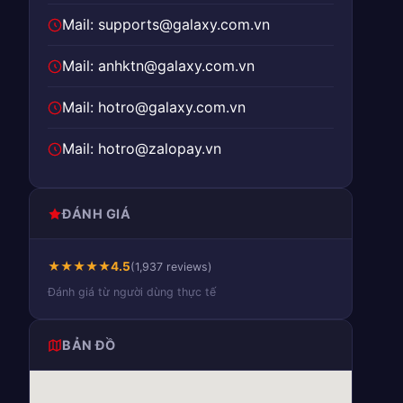
Mail: supports@galaxy.com.vn
Mail: anhktn@galaxy.com.vn
Mail: hotro@galaxy.com.vn
Mail: hotro@zalopay.vn
ĐÁNH GIÁ
★
★
★
★
★
4.5
(1,937 reviews)
Đánh giá từ người dùng thực tế
BẢN ĐỒ