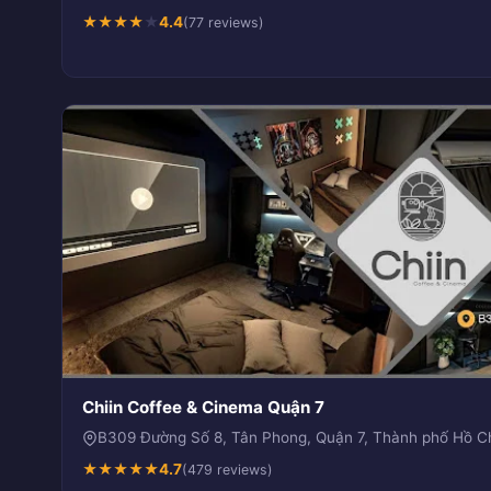
★
★
★
★
★
4.4
(77 reviews)
Chiin Coffee & Cinema Quận 7
B309 Đường Số 8, Tân Phong, Quận 7, Thành phố Hồ Ch
★
★
★
★
★
4.7
(479 reviews)