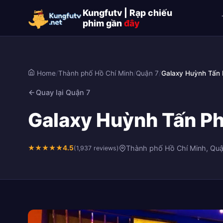
Kungfutv | Rạp chiếu
phim gần
đây
Home
/
Thành phố Hồ Chí Minh
/
Quận 7
/
Galaxy Huỳnh Tấn 
Quay lại Quận 7
Galaxy Huỳnh Tấn Ph
★
★
★
★
★
4.5
Thành phố Hồ Chí Minh, Quậ
(1,937 reviews)