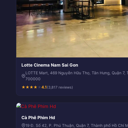
Lotte Cinema Nam Sai Gon
LOTTE Mart, 469 Nguyễn Hữu Thọ, Tân Hưng, Quận 7, 
700000
★
★
★
★
★
4.1
(3,817 reviews)
Cà Phê Phim Hd
19 Đ. Số 42, P. Phú Thuận, Quận 7, Thành phố Hồ Chí