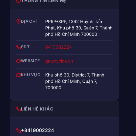
THÔNG TIN LIÊN HỆ
ĐỊA CHỈ
PP6P+XPP, 1362 Huỳnh Tấn
Phát, Khu phố 30, Quận 7, Thành
phố Hồ Chí Minh 700000
SĐT
8419002224
WEBSITE
galaxycine.vn
KHU VỰC
Khu phố 30, District 7, Thành
phố Hồ Chí Minh, Quận 7,
700000
LIÊN HỆ KHÁC
+8419002224