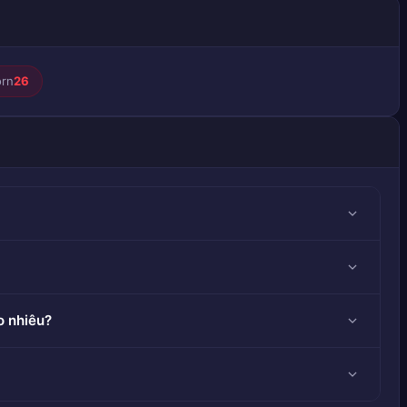
orn
26
o nhiêu?