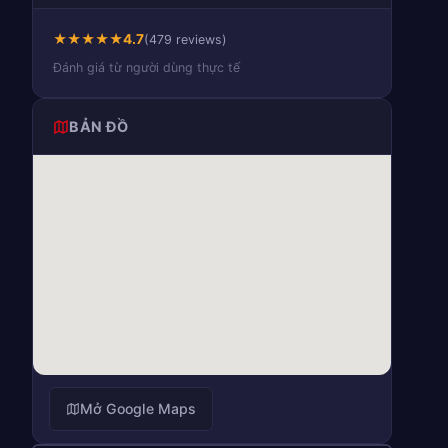
★
★
★
★
★
4.7
(479 reviews)
Đánh giá từ người dùng thực tế
BẢN ĐỒ
Mở Google Maps