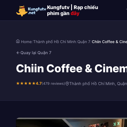
Kungfutv | Rạp chiếu
phim gần
đây
Home
/
Thành phố Hồ Chí Minh
/
Quận 7
/
Chiin Coffee & Ci
Quay lại Quận 7
Chiin Coffee & Cinem
★
★
★
★
★
4.7
Thành phố Hồ Chí Minh, Quận
(479 reviews)