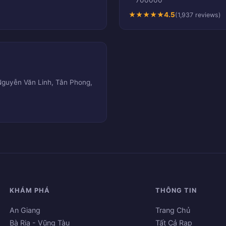
700000
★
★
★
★
★
4.5
(1,937 reviews)
Nguyễn Văn Linh, Tân Phong,
KHÁM PHÁ
THÔNG TIN
An Giang
Trang Chủ
Bà Rịa - Vũng Tàu
Tất Cả Rạp