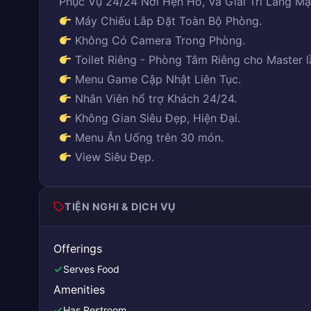
Phục Vụ 24/24 Nơi Hẹn Hò, Và Giải Trí Lãng Mạ
Máy Chiếu Lắp Đặt Toàn Bộ Phòng.
Không Có Camera Trong Phòng.
Toilet Riêng - Phòng Tắm Riêng cho Master l
Menu Game Cập Nhật Liên Tục.
Nhân Viên hổ trợ Khách 24/24.
Không Gian Siêu Đẹp, Hiện Đại.
Menu Ăn Uống trên 30 món.
View Siêu Đẹp.
TIỆN NGHI & DỊCH VỤ
Offerings
Serves Food
Amenities
Has Restroom