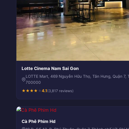
Lotte Cinema Nam Sai Gon
LOTTE Mart, 469 Nguyễn Hữu Thọ, Tân Hưng, Quận 7, 
700000
★
★
★
★
★
4.1
(3,817 reviews)
Cà Phê Phim Hd