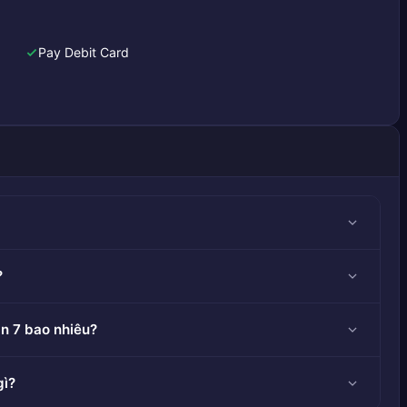
Pay Debit Card
?
n 7 bao nhiêu?
gì?