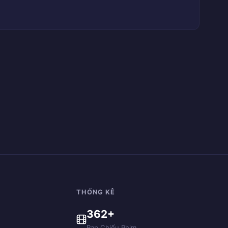
THỐNG KÊ
362+
Rạp Chiếu Phim