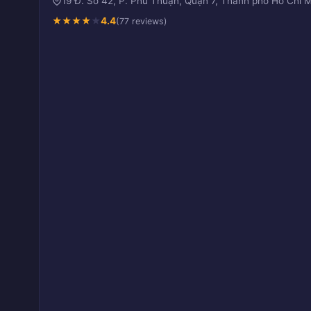
19 Đ. Số 42, P. Phú Thuận, Quận 7, Thành phố Hồ Chí
★
★
★
★
★
4.4
(77 reviews)