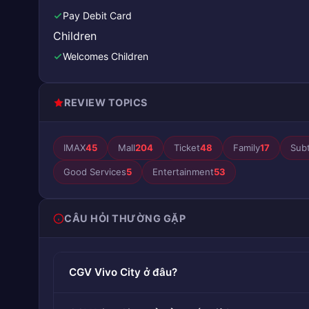
Pay Debit Card
Children
Welcomes Children
REVIEW TOPICS
IMAX
45
Mall
204
Ticket
48
Family
17
Subt
Good Services
5
Entertainment
53
CÂU HỎI THƯỜNG GẶP
CGV Vivo City ở đâu?