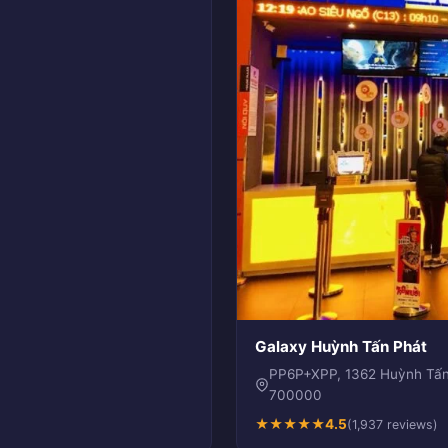
Galaxy Huỳnh Tấn Phát
PP6P+XPP, 1362 Huỳnh Tấn 
700000
★
★
★
★
★
4.5
(1,937 reviews)