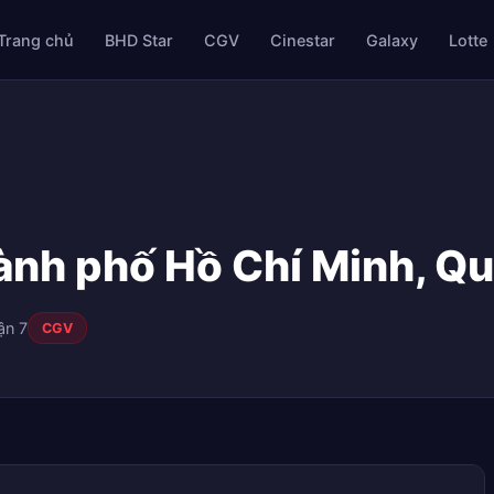
Trang chủ
BHD Star
CGV
Cinestar
Galaxy
Lotte
ành phố Hồ Chí Minh, Qu
ận 7
CGV