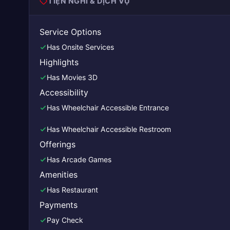
TIỆN NGHI & DỊCH VỤ
Service Options
Has Onsite Services
Highlights
Has Movies 3D
Accessibility
Has Wheelchair Accessible Entrance
Has Wheelchair Accessible Restroom
Offerings
Has Arcade Games
Amenities
Has Restaurant
Payments
Pay Check