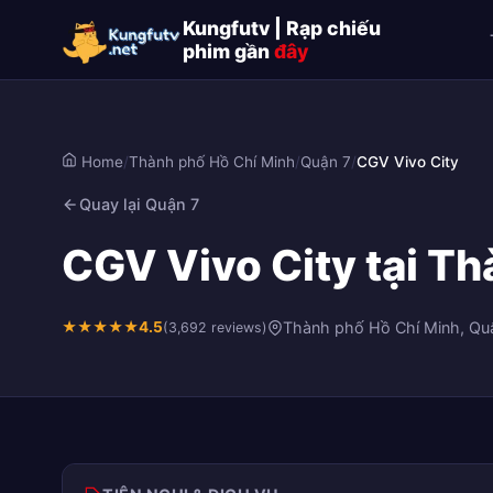
Kungfutv | Rạp chiếu
phim gần
đây
Home
/
Thành phố Hồ Chí Minh
/
Quận 7
/
CGV Vivo City
Quay lại Quận 7
CGV Vivo City tại Th
★
★
★
★
★
4.5
Thành phố Hồ Chí Minh, Qu
(3,692 reviews)