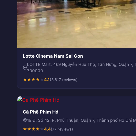
Lotte Cinema Nam Sai Gon
LOTTE Mart, 469 Nguyễn Hữu Thọ, Tân Hưng, Quận 7, 
700000
★
★
★
★
★
4.1
(3,817 reviews)
Cà Phê Phim Hd
19 Đ. Số 42, P. Phú Thuận, Quận 7, Thành phố Hồ Chí
★
★
★
★
★
4.4
(77 reviews)