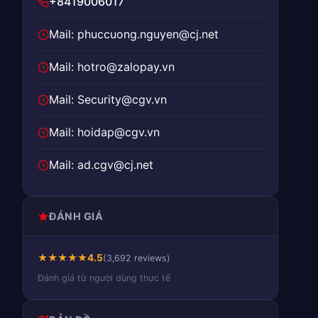
+8419006017
Mail: phuccuong.nguyen@cj.net
Mail: hotro@zalopay.vn
Mail: Security@cgv.vn
Mail: hoidap@cgv.vn
Mail: ad.cgv@cj.net
ĐÁNH GIÁ
★
★
★
★
★
4.5
(3,692 reviews)
Đánh giá từ người dùng thực tế