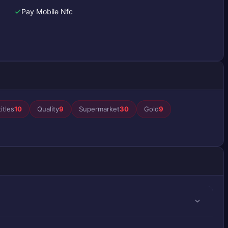
Pay Mobile Nfc
itles
10
Quality
9
Supermarket
30
Gold
9