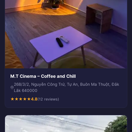
M.T Cinema – Coffee and Chill
268/3/2, Nguyễn Công Trứ, Tự An, Buôn Ma Thuột, Đắk
Lắk 640000
★
★
★
★
★
4.8
(12 reviews)