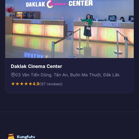
Daklak Cinema Center
03 Văn Tiến Dũng, Tân An, Buôn Ma Thuột, Đắk Lắk
★
★
★
★
★
4.9
(97 reviews)