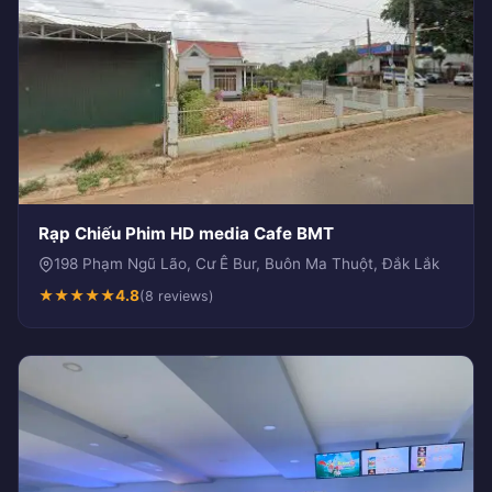
Rạp Chiếu Phim HD media Cafe BMT
198 Phạm Ngũ Lão, Cư Ê Bur, Buôn Ma Thuột, Đắk Lắk
★
★
★
★
★
4.8
(8 reviews)