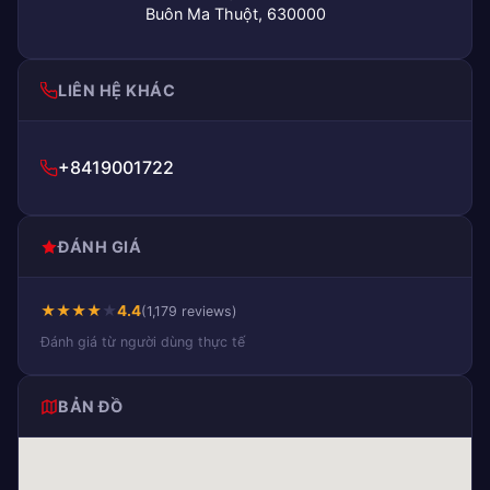
Buôn Ma Thuột, 630000
LIÊN HỆ KHÁC
+8419001722
ĐÁNH GIÁ
★
★
★
★
★
4.4
(1,179 reviews)
Đánh giá từ người dùng thực tế
BẢN ĐỒ