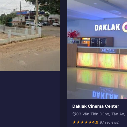
Daklak Cinema Center
03 Văn Tiến Dũng, Tân An,
★
★
★
★
★
4.9
(97 reviews)