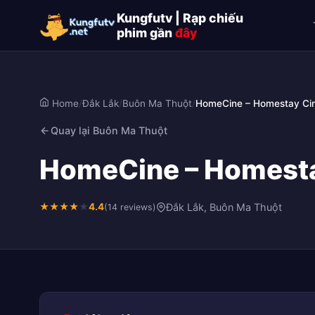
Kungfutv | Rạp chiếu
phim gần
đây
Home
/
Đắk Lắk
/
Buôn Ma Thuột
/
HomeCine – Homestay C
Quay lại Buôn Ma Thuột
HomeCine – Homesta
★
★
★
★
★
4.4
Đắk Lắk, Buôn Ma Thuột
(14 reviews)