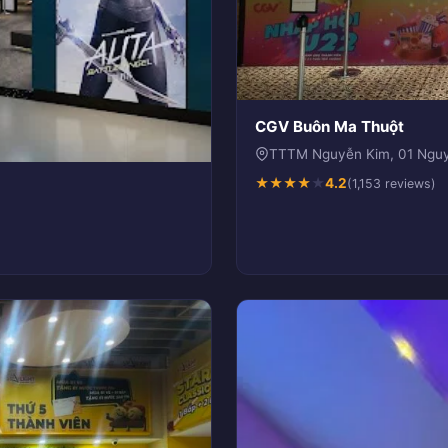
CGV Buôn Ma Thuột
TTTM Nguyễn Kim, 01 Nguy
★
★
★
★
★
4.2
(1,153 reviews)