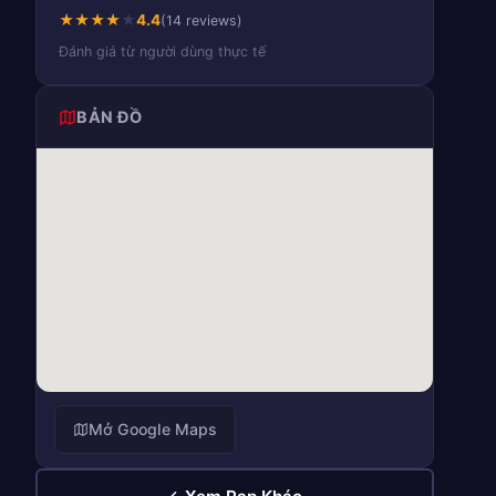
★
★
★
★
★
4.4
(14 reviews)
Đánh giá từ người dùng thực tế
BẢN ĐỒ
Mở Google Maps