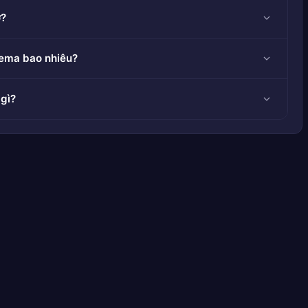
ờ?
ema bao nhiêu?
gì?