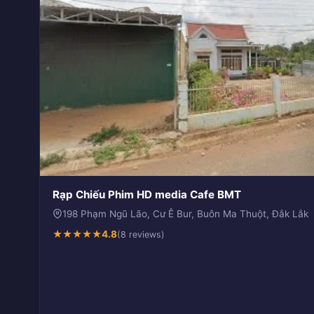
Rạp Chiếu Phim HD media Cafe BMT
198 Phạm Ngũ Lão, Cư Ê Bur, Buôn Ma Thuột, Đắk Lắk
★
★
★
★
★
4.8
(8 reviews)