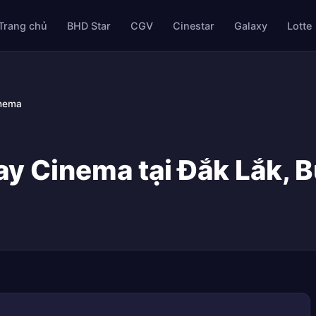
Trang chủ
BHD Star
CGV
Cinestar
Galaxy
Lotte
inema
y Cinema tại Đắk Lắk, 