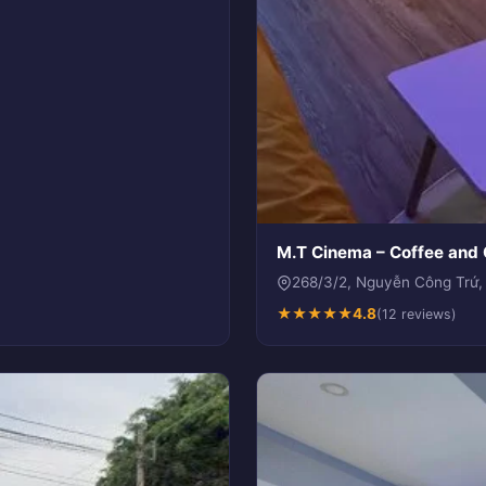
M.T Cinema – Coffee and C
268/3/2, Nguyễn Công Trứ,
★
★
★
★
★
4.8
(12 reviews)