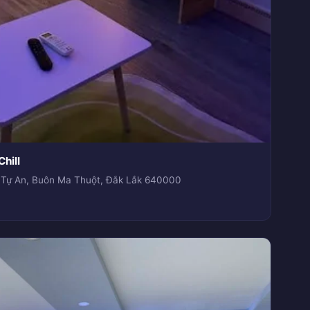
hill
 Tự An, Buôn Ma Thuột, Đắk Lắk 640000