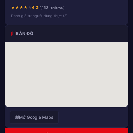
★
★
★
★
★
4.2
(1,153 reviews)
Đánh giá từ người dùng thực tế
BẢN ĐỒ
Mở Google Maps