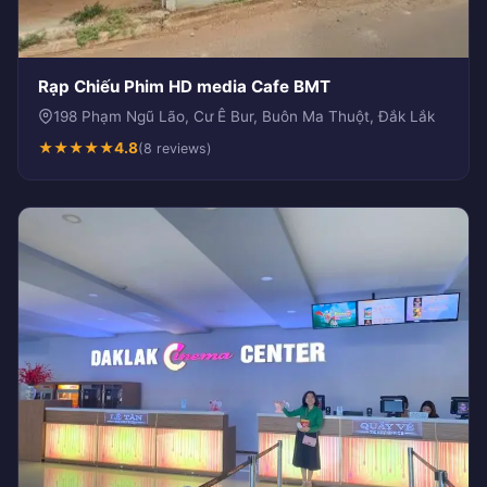
Rạp Chiếu Phim HD media Cafe BMT
198 Phạm Ngũ Lão, Cư Ê Bur, Buôn Ma Thuột, Đắk Lắk
★
★
★
★
★
4.8
(8 reviews)