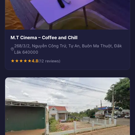
M.T Cinema – Coffee and Chill
268/3/2, Nguyễn Công Trứ, Tự An, Buôn Ma Thuột, Đắk
Lắk 640000
★
★
★
★
★
4.8
(12 reviews)