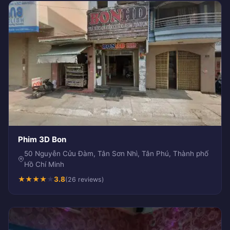
Phim 3D Bon
50 Nguyễn Cửu Đàm, Tân Sơn Nhì, Tân Phú, Thành phố
Hồ Chí Minh
★
★
★
★
★
3.8
(26 reviews)