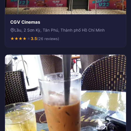
CGV Cinemas
Lầu, 2 Sơn Kỳ, Tân Phú, Thành phố Hồ Chí Minh
★
★
★
★
★
3.5
(26 reviews)