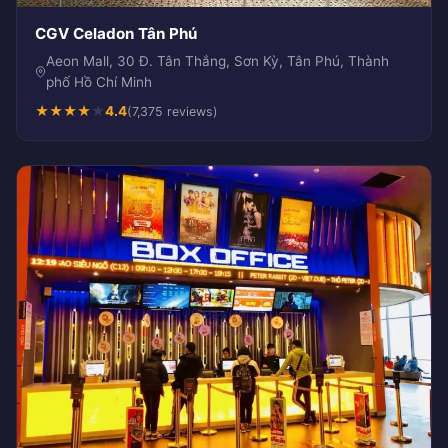
CGV Celadon Tân Phú
Aeon Mall, 30 Đ. Tân Thắng, Sơn Kỳ, Tân Phú, Thành
phố Hồ Chí Minh
★
★
★
★
★
4.4
(7,375 reviews)