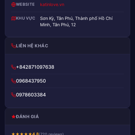
WEBSITE
katinlove.vn
KHU VỰC
Sơn Kỳ, Tân Phú, Thành phố Hồ Chí
Minh, Tân Phú, 12
LIÊN HỆ KHÁC
+842871097638
0968437950
0978603384
ĐÁNH GIÁ
★
★
★
★
★
4.8
(720 reviews)