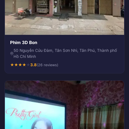
Phim 3D Bon
50 Nguyễn Cửu Đàm, Tân Sơn Nhì, Tân Phú, Thành phố
Hồ Chí Minh
★
★
★
★
★
3.8
(26 reviews)