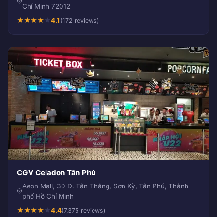
Chí Minh 72012
★
★
★
★
★
4.1
(172 reviews)
CGV Celadon Tân Phú
Aeon Mall, 30 Đ. Tân Thắng, Sơn Kỳ, Tân Phú, Thành
phố Hồ Chí Minh
★
★
★
★
★
4.4
(7,375 reviews)