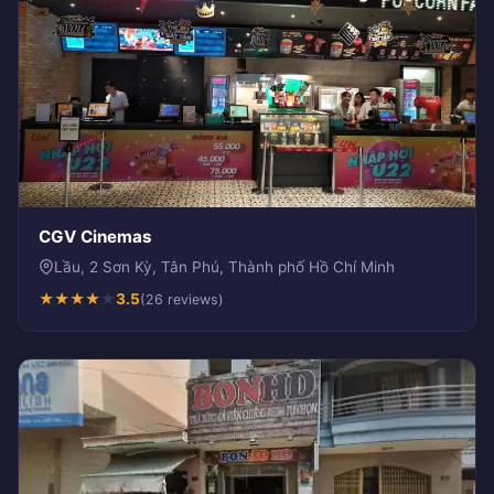
CGV Cinemas
Lầu, 2 Sơn Kỳ, Tân Phú, Thành phố Hồ Chí Minh
★
★
★
★
★
3.5
(26 reviews)