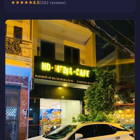
★
★
★
★
★
4.5
(582 reviews)