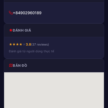
+84902960189
ĐÁNH GIÁ
★
★
★
★
★
3.8
(37 reviews)
Đánh giá từ người dùng thực tế
BẢN ĐỒ