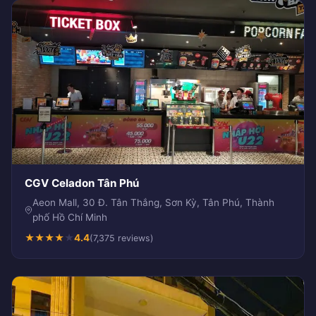
CGV Celadon Tân Phú
Aeon Mall, 30 Đ. Tân Thắng, Sơn Kỳ, Tân Phú, Thành
phố Hồ Chí Minh
★
★
★
★
★
4.4
(7,375 reviews)