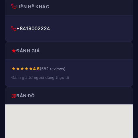
LIÊN HỆ KHÁC
+8419002224
ĐÁNH GIÁ
★
★
★
★
★
4.5
(582 reviews)
Đánh giá từ người dùng thực tế
BẢN ĐỒ