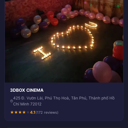
3DBOX CINEMA
425 Đ. Vườn Lài, Phú Thọ Hoà, Tân Phú, Thành phố Hồ
Chí Minh 72012
★
★
★
★
★
4.1
(172 reviews)