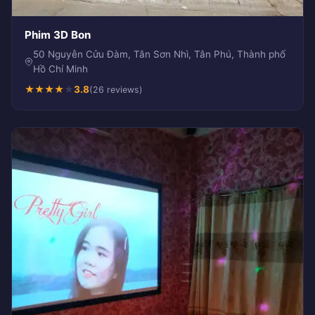
Phim 3D Bon
50 Nguyễn Cửu Đàm, Tân Sơn Nhì, Tân Phú, Thành phố
Hồ Chí Minh
★
★
★
★
★
3.8
(26 reviews)