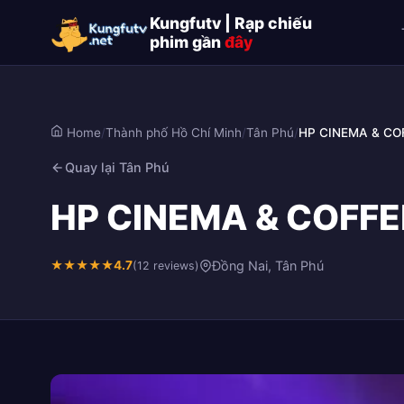
Kungfutv | Rạp chiếu
phim gần
đây
Home
/
Thành phố Hồ Chí Minh
/
Tân Phú
/
HP CINEMA & CO
Quay lại Tân Phú
HP CINEMA & COFFEE 
★
★
★
★
★
4.7
Đồng Nai, Tân Phú
(12 reviews)