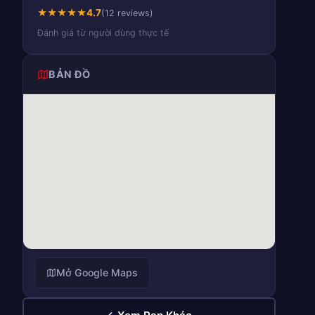
★
★
★
★
★
4.7
(12 reviews)
Đánh giá từ người dùng thực tế
BẢN ĐỒ
Mở Google Maps