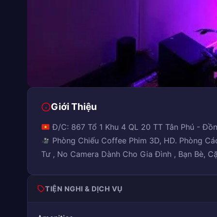
Giới Thiệu
Đ/C: 867 Tổ 1 Khu 4 QL 20 TT Tân Phú - Đồ
Phòng Chiếu Coffee Phim 3D, HD. Phòng Cá
Tư , No Camera Dành Cho Gia Đình , Bạn Bè, C
TIỆN NGHI & DỊCH VỤ