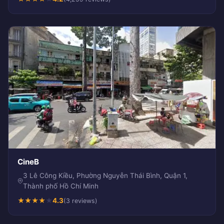
CineB
3 Lê Công Kiều, Phường Nguyễn Thái Bình, Quận 1,
Thành phố Hồ Chí Minh
★
★
★
★
★
4.3
(3 reviews)