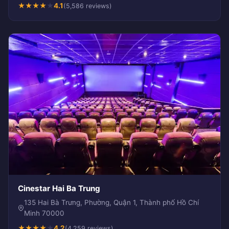
★
★
★
★
★
4.1
(5,586 reviews)
Cinestar Hai Ba Trung
135 Hai Bà Trưng, Phường, Quận 1, Thành phố Hồ Chí
Minh 70000
★
★
★
★
★
4.2
(4,259 reviews)