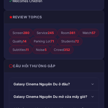
Welcomes Children
REVIEW TOPICS
Screen
280
Service
245
Room
361
Watch
57
Quality
14
Parking Lot
71
Students
72
Subtitles
11
Noise
5
Crowd
352
CÂU HỎI THƯỜNG GẶP
Galaxy Cinema Nguyễn Du ở đâu?
Galaxy Cinema Nguyễn Du mở cửa mấy giờ?