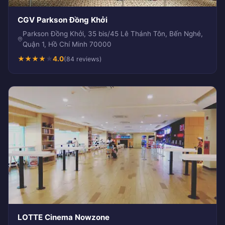
CGV Parkson Đồng Khởi
Parkson Đồng Khởi, 35 bis/45 Lê Thánh Tôn, Bến Nghé,
Quận 1, Hồ Chí Minh 70000
★
★
★
★
★
4.0
(84 reviews)
LOTTE Cinema Nowzone