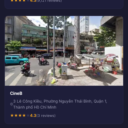
★
★
★
★
★
4.3
(9,121 reviews)
CineB
3 Lê Công Kiều, Phường Nguyễn Thái Bình, Quận 1,
Thành phố Hồ Chí Minh
★
★
★
★
★
4.3
(3 reviews)