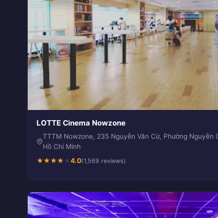
LOTTE Cinema Nowzone
TTTM Nowzone, 235 Nguyễn Văn Cừ, Phường Nguyễn Cư
Hồ Chí Minh
★
★
★
★
★
4.0
(1,569 reviews)