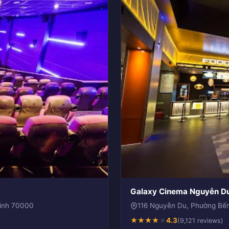
Galaxy Cinema Nguyễn D
Minh 70000
116 Nguyễn Du, Phường Bến
★
★
★
★
★
4.3
(9,121 reviews)