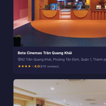
Beta Cinemas Trần Quang Khải
62 Trần Quang Khải, Phường Tân Định, Quận 1, Thành 
★
★
★
★
★
4.0
(876 reviews)