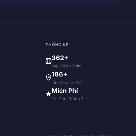
THỐNG KÊ
362+
Rạp Chiếu Phim
186+
Tỉnh/Thành Phố
Miễn Phí
Tra Cứu Thông Tin