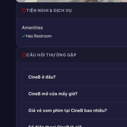
TIỆN NGHI & DỊCH VỤ
Amenities
Has Restroom
CÂU HỎI THƯỜNG GẶP
CineB ở đâu?
CineB mở cửa mấy giờ?
Giá vé xem phim tại CineB bao nhiêu?