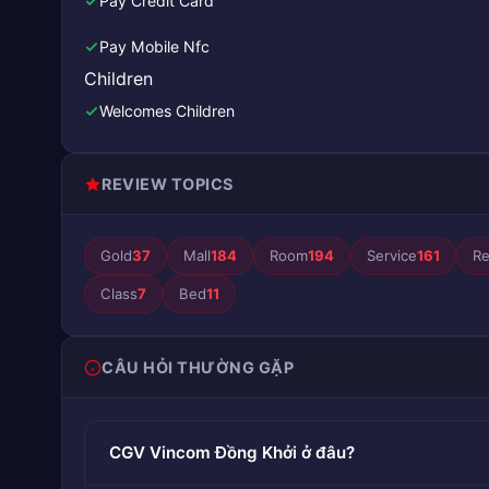
Pay Credit Card
Pay Mobile Nfc
Children
Welcomes Children
REVIEW TOPICS
Gold
37
Mall
184
Room
194
Service
161
Re
Class
7
Bed
11
CÂU HỎI THƯỜNG GẶP
CGV Vincom Đồng Khởi ở đâu?