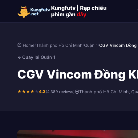
Kungfutv | Rạp chiếu
phim gần
đây
Home
/
Thành phố Hồ Chí Minh
/
Quận 1
/
CGV Vincom Đồng 
Quay lại Quận 1
CGV Vincom Đồng Khở
★
★
★
★
★
4.3
Thành phố Hồ Chí Minh, Qu
(4,389 reviews)