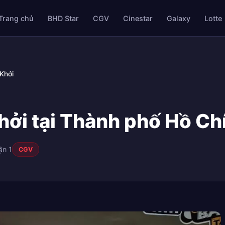
Trang chủ
BHD Star
CGV
Cinestar
Galaxy
Lotte
Khởi
i tại Thành phố Hồ Chí
ận 1
CGV