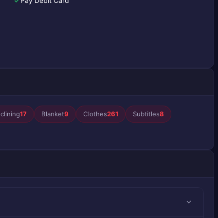
Pay Debit Card
clining
17
Blanket
9
Clothes
261
Subtitles
8