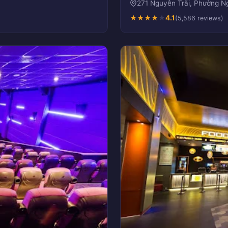
271 Nguyễn Trãi, Phường N
★
★
★
★
★
4.1
(5,586 reviews)