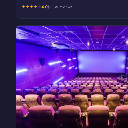
★
★
★
★
★
4.0
(1,569 reviews)