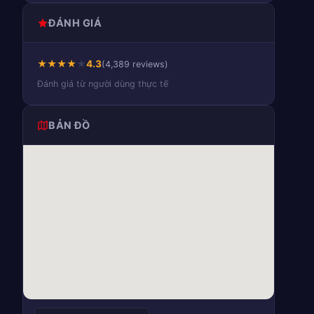
ĐÁNH GIÁ
★
★
★
★
★
4.3
(4,389 reviews)
Đánh giá từ người dùng thực tế
BẢN ĐỒ