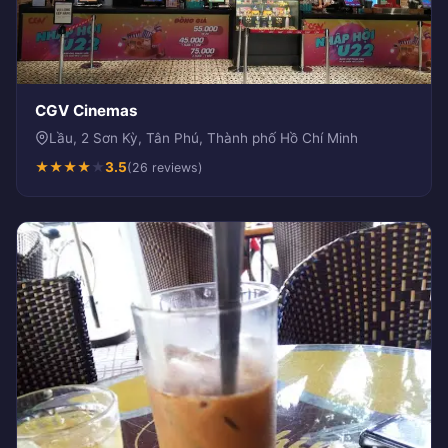
CGV Cinemas
Lầu, 2 Sơn Kỳ, Tân Phú, Thành phố Hồ Chí Minh
★
★
★
★
★
3.5
(26 reviews)