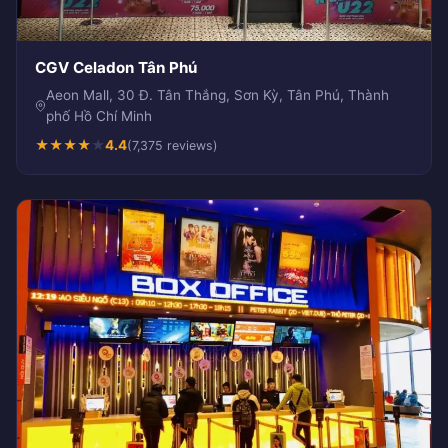
CGV Celadon Tân Phú
Aeon Mall, 30 Đ. Tân Thắng, Sơn Kỳ, Tân Phú, Thành
phố Hồ Chí Minh
★
★
★
★
★
4.4
(7,375 reviews)