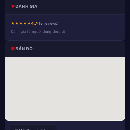
ĐÁNH GIÁ
★
★
★
★
★
4.7
(18 reviews)
Đánh giá từ người dùng thực tế
BẢN ĐỒ