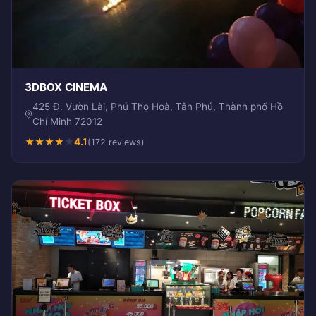
3DBOX CINEMA
425 Đ. Vườn Lài, Phú Thọ Hoà, Tân Phú, Thành phố Hồ
Chí Minh 72012
★
★
★
★
★
4.1
(172 reviews)