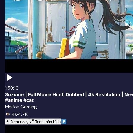
1:58:10
Suzume | Full Movie Hindi Dubbed | 4k Resolution | 
#anime #cat
Malfoy Gaming
464.7K
Xem ngay
Toàn màn hình