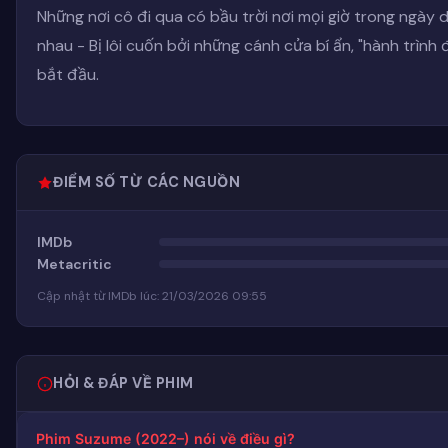
Những nơi cô đi qua có bầu trời nơi mọi giờ trong ngà
nhau - Bị lôi cuốn bởi những cánh cửa bí ẩn, "hành trìn
bắt đầu.
ĐIỂM SỐ TỪ CÁC NGUỒN
IMDb
Metacritic
Cập nhật từ IMDb lúc: 21/03/2026 09:55
HỎI & ĐÁP VỀ PHIM
Phim Suzume (2022–) nói về điều gì?