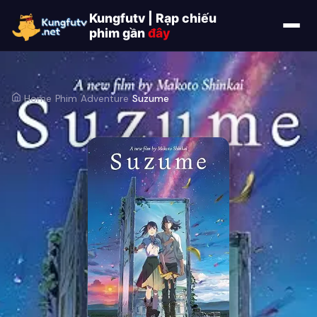
Kungfutv | Rạp chiếu
phim gần
đây
Home
/
Phim
/
Adventure
/
Suzume