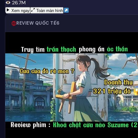
26.7M
Xem ngay
Toàn màn hình
REVIEW QUỐC TẾ
6