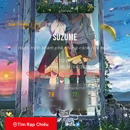
Sắp Chiếu
P
2022–
Suzume
"Hành trình khám phá những cánh cửa bí ẩn."
122 phút
Ra mắt VN: 14/04/2023
Adventure
Animation
Drama
IMDB
METACRITIC
7.6
77
/10
/100
60 votes
Tìm Rạp Chiếu
IMDb