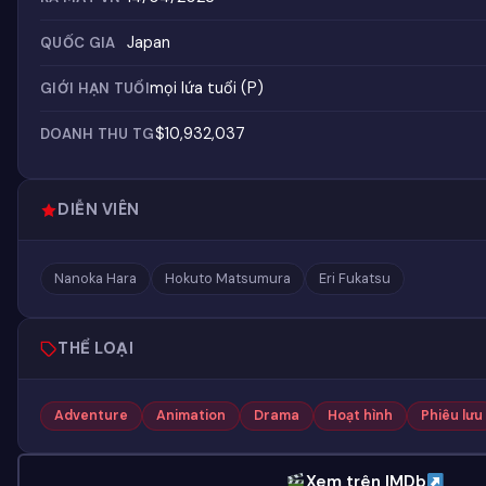
Japan
QUỐC GIA
mọi lứa tuổi (P)
GIỚI HẠN TUỔI
$10,932,037
DOANH THU TG
DIỄN VIÊN
Nanoka Hara
Hokuto Matsumura
Eri Fukatsu
THỂ LOẠI
Adventure
Animation
Drama
Hoạt hình
Phiêu lưu
Xem trên IMDb