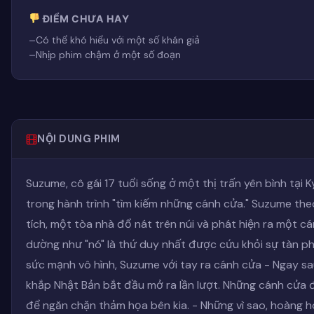
ĐIỂM CHƯA HAY
Có thể khó hiểu với một số khán giả
Nhịp phim chậm ở một số đoạn
NỘI DUNG PHIM
Suzume, cô gái 17 tuổi sống ở một thị trấn yên bình tại 
trong hành trình "tìm kiếm những cánh cửa." Suzume th
tích, một tòa nhà đổ nát trên núi và phát hiện ra một c
dường như "nó" là thứ duy nhất được cứu khỏi sự tàn ph
sức mạnh vô hình, Suzume với tay ra cánh cửa - Ngay s
khắp Nhật Bản bắt đầu mở ra lần lượt. Những cánh cửa 
để ngăn chặn thảm họa bên kia. - Những vì sao, hoàng hô