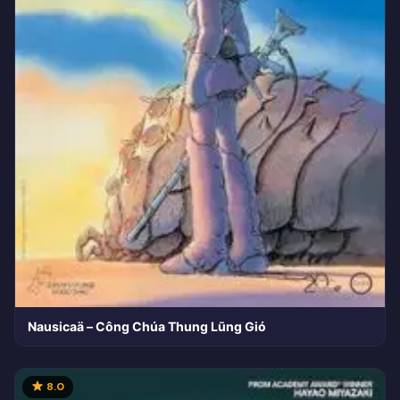
Nausicaä – Công Chúa Thung Lũng Gió
8.0