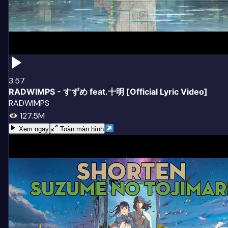
3:57
RADWIMPS - すずめ feat.十明 [Official Lyric Video]
RADWIMPS
127.5M
Xem ngay
Toàn màn hình