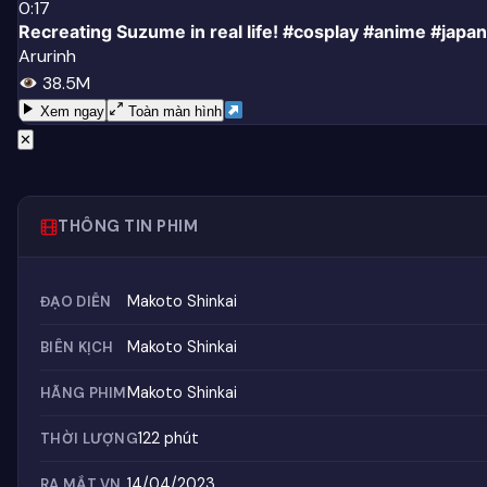
0:17
Recreating Suzume in real life! #cosplay #anime #japan
Arurinh
38.5M
Xem ngay
Toàn màn hình
✕
THÔNG TIN PHIM
Makoto Shinkai
ĐẠO DIỄN
Makoto Shinkai
BIÊN KỊCH
Makoto Shinkai
HÃNG PHIM
122 phút
THỜI LƯỢNG
14/04/2023
RA MẮT VN