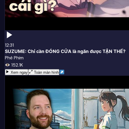
12:31
SUZUME: Chỉ cần ĐÓNG CỬA là ngăn được TẬN THẾ?
Phê Phim
152.1K
Xem ngay
Toàn màn hình