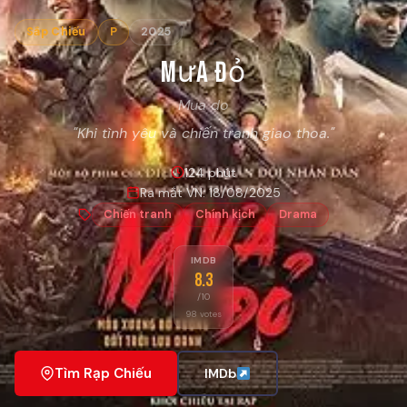
Sắp Chiếu
P
2025
Mưa Đỏ
Mua do
"Khi tình yêu và chiến tranh giao thoa."
124 phút
Ra mắt VN: 18/08/2025
Chiến tranh
Chính kịch
Drama
IMDB
8.3
/10
98 votes
Tìm Rạp Chiếu
IMDb