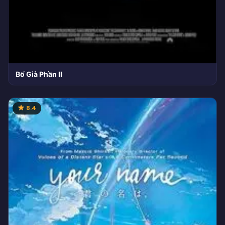
Bố Già Phần II
8.4