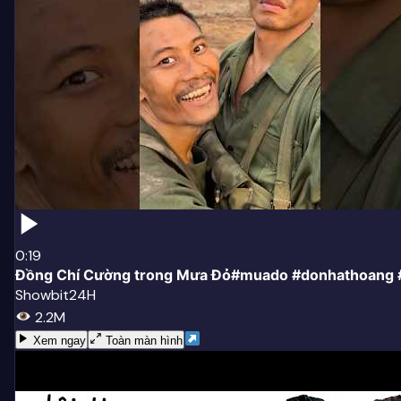
0:19
Đồng Chí Cường trong Mưa Đỏ#muado #donhathoang #
Showbit24H
2.2M
Xem ngay
Toàn màn hình