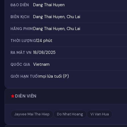
Dang Thai Huyen
ĐẠO DIỄN
Dang Thai Huyen, Chu Lai
BIÊN KỊCH
Dang Thai Huyen, Chu Lai
HÃNG PHIM
124 phút
THỜI LƯỢNG
18/08/2025
RA MẮT VN
Vietnam
QUỐC GIA
mọi lứa tuổi (P)
GIỚI HẠN TUỔI
DIỄN VIÊN
Jayvee Mai The Hiep
Do Nhat Hoang
Vi Van Hua