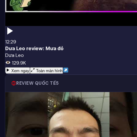
12:29
Dưa Leo review: Mưa đỏ
Dưa Leo
129.9K
Xem ngay
Toàn màn hình
REVIEW QUỐC TẾ
5