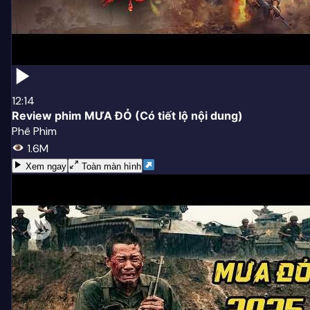
12:14
Review phim MƯA ĐỎ (Có tiết lộ nội dung)
Phê Phim
1.6M
Xem ngay
Toàn màn hình