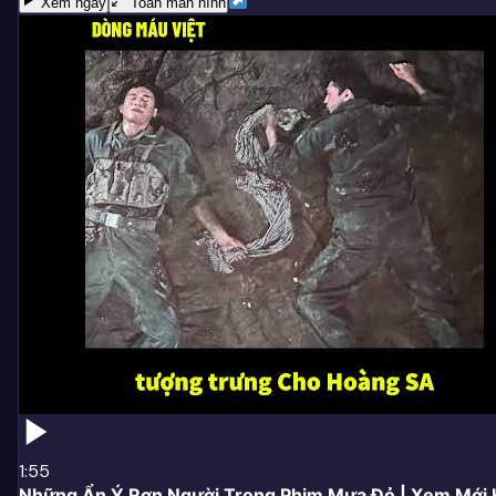
Xem ngay
Toàn màn hình
1:55
Những Ẩn Ý Rợn Người Trong Phim Mưa Đỏ | Xem Mới H