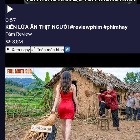
0:57
KIẾN LỬA ĂN THỊT NGƯỜI #reviewphim #phimhay
Tâm Review
3.8M
Xem ngay
Toàn màn hình