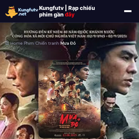
Kungfutv | Rạp chiếu
phim gần
đây
Home
/
Phim
/
Chiến tranh
/
Mưa Đỏ