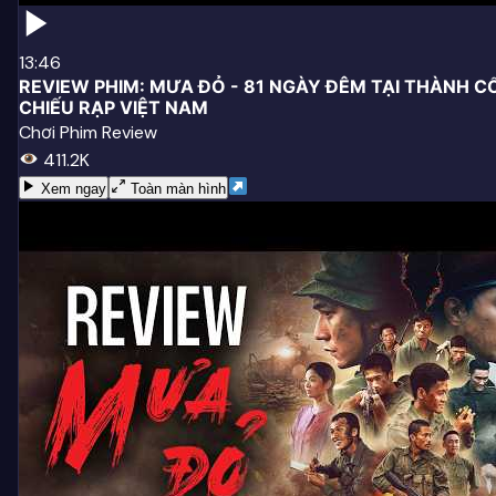
13:46
REVIEW PHIM: MƯA ĐỎ - 81 NGÀY ĐÊM TẠI THÀNH CỔ
CHIẾU RẠP VIỆT NAM
Chơi Phim Review
411.2K
Xem ngay
Toàn màn hình