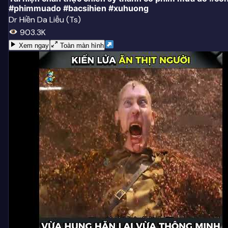
#phimmuado #bacsihien #xuhuong
Dr Hiền Da Liễu (Ts)
903.3K
Xem ngay
Toàn màn hình