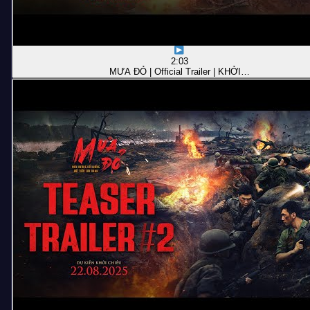
2:03
MƯA ĐỎ | Official Trailer | KHỞI…