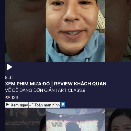
8:31
XEM PHIM MƯA ĐỎ | REVIEW KHÁCH QUAN
VẼ DỄ DÀNG ĐƠN GIẢN | ART CLASS.8
139
Xem ngay
Toàn màn hình