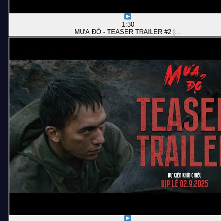
1:30
MƯA ĐỎ - TEASER TRAILER #2 |…