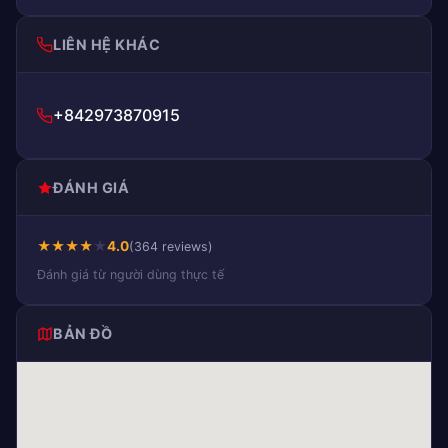
LIÊN HỆ KHÁC
+842973870915
ĐÁNH GIÁ
★
★
★
★
★
4.0
(364 reviews)
Đánh giá từ người dùng thực tế
BẢN ĐỒ