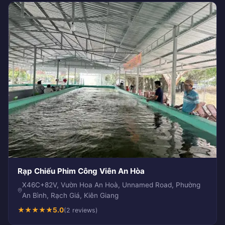
Rạp Chiếu Phim Công Viên An Hòa
X46C+82V, Vườn Hoa An Hoà, Unnamed Road, Phường
An Bình, Rạch Giá, Kiên Giang
★
★
★
★
★
5.0
(2 reviews)