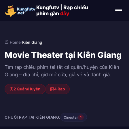
Kungfutv | Rạp chiếu
phim gần
đây
Home
/
Kiên Giang
Movie Theater tại Kiên Giang
Tìm rạp chiếu phim tại tất cả quận/huyện của Kiên
Giang – địa chỉ, giờ mở cửa, giá vé và đánh giá.
2 Quận/Huyện
4 Rạp
CHUỖI RẠP TẠI KIÊN GIANG:
Cinestar
1