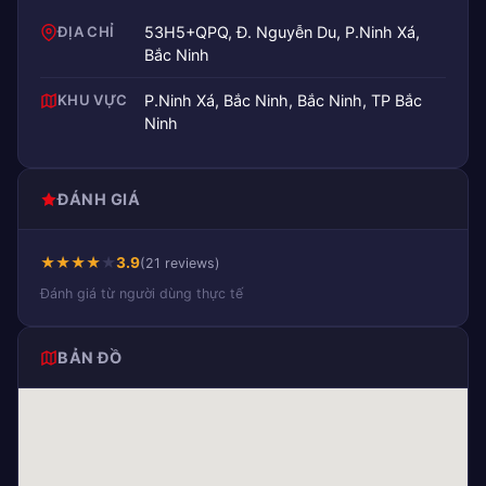
ĐỊA CHỈ
53H5+QPQ, Đ. Nguyễn Du, P.Ninh Xá,
Bắc Ninh
KHU VỰC
P.Ninh Xá, Bắc Ninh, Bắc Ninh, TP Bắc
Ninh
ĐÁNH GIÁ
★
★
★
★
★
3.9
(21 reviews)
Đánh giá từ người dùng thực tế
BẢN ĐỒ