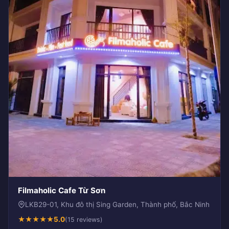
Filmaholic Cafe Từ Sơn
LKB29-01, Khu đô thị Sing Garden, Thành phố, Bắc Ninh
★
★
★
★
★
5.0
(15 reviews)