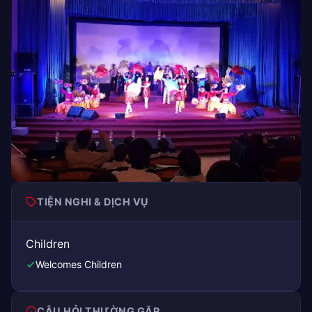
TIỆN NGHI & DỊCH VỤ
Children
Welcomes Children
CÂU HỎI THƯỜNG GẶP