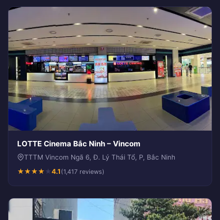
LOTTE Cinema Bắc Ninh – Vincom
TTTM Vincom Ngã 6, Đ. Lý Thái Tổ, P, Bắc Ninh
★
★
★
★
★
4.1
(1,417 reviews)