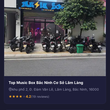
Top Music Box Bắc Ninh Cơ Sở Lãm Làng
khu phố 2, Đ. Đàm Văn Lễ, Lãm Làng, Bắc Ninh, 16000
★
★
★
★
★
4.2
(19 reviews)