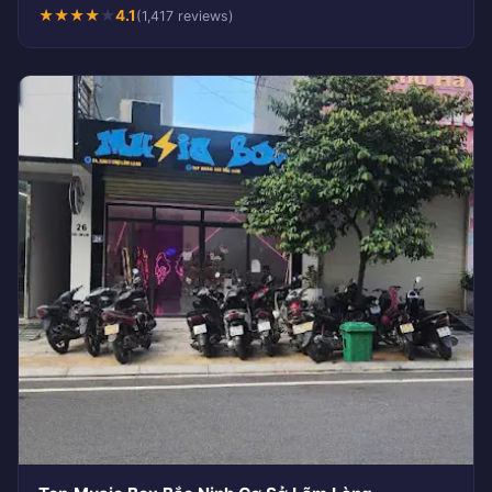
★
★
★
★
★
4.1
(1,417 reviews)