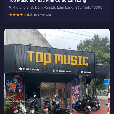
Top Music Box Bắc Ninh Cơ Sở Lãm Làng
khu phố 2, Đ. Đàm Văn Lễ, Lãm Làng, Bắc Ninh, 16000
★
★
★
★
★
4.2
(19 reviews)