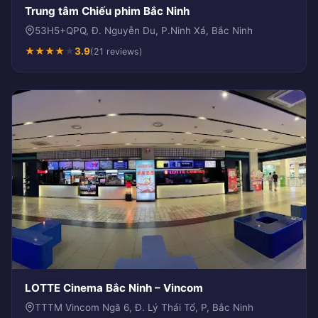
Trung tâm Chiếu phim Bắc Ninh
53H5+QPQ, Đ. Nguyễn Du, P.Ninh Xá, Bắc Ninh
★
★
★
★
★
3.9
(21 reviews)
LOTTE Cinema Bắc Ninh – Vincom
TTTM Vincom Ngã 6, Đ. Lý Thái Tổ, P, Bắc Ninh