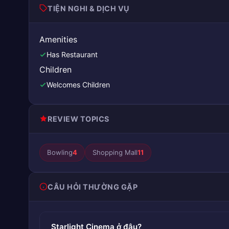
TIỆN NGHI & DỊCH VỤ
Amenities
Has Restaurant
Children
Welcomes Children
REVIEW TOPICS
Bowling
4
Shopping Mall
11
CÂU HỎI THƯỜNG GẶP
Starlight Cinema ở đâu?