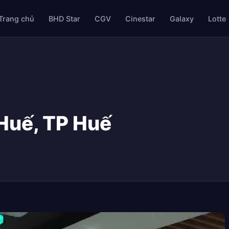
Trang chủ
BHD Star
CGV
Cinestar
Galaxy
Lotte
 Huế, TP Huế