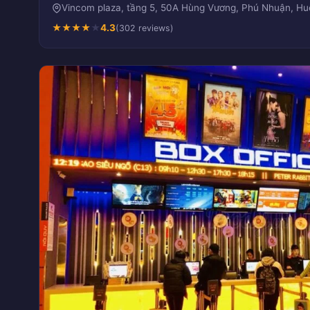
Vincom plaza, tầng 5, 50A Hùng Vương, Phú Nhuận, H
★
★
★
★
★
4.3
(302 reviews)