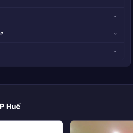
u?
TP Huế