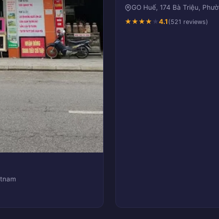
GO Huế, 174 Bà Triệu, Phư
★
★
★
★
★
4.1
(521 reviews)
etnam