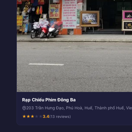
Rạp Chiếu Phim Đông Ba
203 Trần Hưng Đạo, Phú Hoà, Huế, Thành phố Huế, Vi
★
★
★
★
★
3.4
(13 reviews)