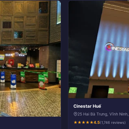
Cinestar Huế
25 Hai Bà Trưng, Vĩnh Nin
★
★
★
★
★
4.5
(1,746 reviews)