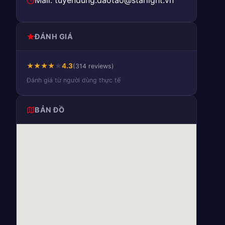
Mail: tuyendung.daotao@starlight.vn
ĐÁNH GIÁ
★
★
★
★
★
4.3
(314 reviews)
Đánh giá từ người dùng thực tế
BẢN ĐỒ