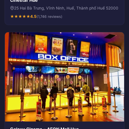
Cinestar Huế
25 Hai Bà Trưng, Vĩnh Ninh, Huế, Thành phố Huế 52000
★
★
★
★
★
4.5
(1,746 reviews)