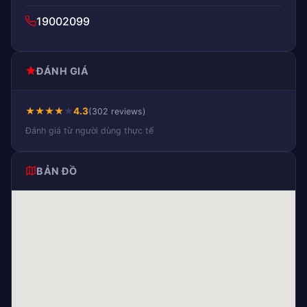
19002099
ĐÁNH GIÁ
★
★
★
★
★
4.3
(302 reviews)
Đánh giá từ người dùng thực tế
BẢN ĐỒ